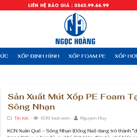
TỨC
XỐP ĐỊNH HÌNH
XỐP FOAM PE
XỐP HƠ
Sản Xuất Mút Xốp PE Foam T
Sông Nhạn
Tin tức
-
639 lượt xem -
Nguyen Huy
KCN Xuân Quế – Sông Nhạn (Đồng Nai) đang trở thành “đ