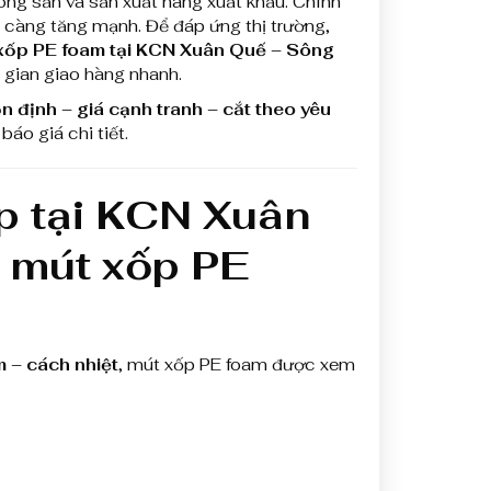
 nông sản và sản xuất hàng xuất khẩu. Chính
y càng tăng mạnh. Để đáp ứng thị trường,
 xốp PE foam tại KCN Xuân Quế – Sông
i gian giao hàng nhanh.
 định – giá cạnh tranh – cắt theo yêu
áo giá chi tiết.
ệp tại KCN Xuân
 mút xốp PE
 – cách nhiệt
, mút xốp PE foam được xem