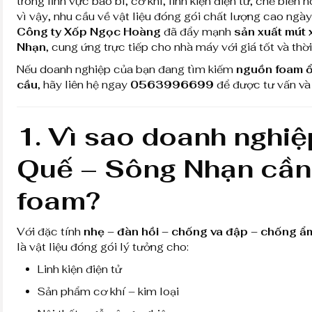
trong lĩnh vực bao bì, cơ khí, linh kiện điện tử, chế biến
vì vậy, nhu cầu về vật liệu đóng gói chất lượng cao ngà
Công ty Xốp Ngọc Hoàng
đã đẩy mạnh
sản xuất mút
Nhạn
, cung ứng trực tiếp cho nhà máy với giá tốt và thờ
Nếu doanh nghiệp của bạn đang tìm kiếm
nguồn foam ổn
cầu
, hãy liên hệ ngay
0563996699
để được tư vấn và b
1. Vì sao doanh nghi
Quế – Sông Nhạn cần
foam?
Với đặc tính
nhẹ – đàn hồi – chống va đập – chống ẩm
là vật liệu đóng gói lý tưởng cho:
Linh kiện điện tử
Sản phẩm cơ khí – kim loại