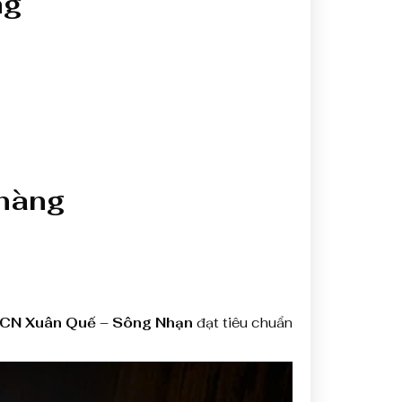
ng
 hàng
 KCN Xuân Quế – Sông Nhạn
đạt tiêu chuẩn