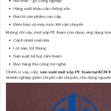
Nội thất – gỗ công nghiệp
Hàng xuất khẩu cần chống sốc
Bao bì sản phẩm cao cấp
Đệm bảo vệ máy móc khi vận chuyển
Không chỉ vậy, mút xốp PE foam còn được ứng dụng tro
Cách nhiệt mái nhà
Lót sàn, lót thùng
Sản xuất túi hơi, tấm foam
Bọc hàng thủ công mỹ nghệ
Chính vì vậy, việc
sản xuất mút xốp PE foam tại KCN
doanh nghiệp giảm chi phí vận chuyển, chủ động nguyên