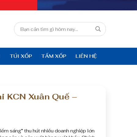
I
TÚI XỐP
TẤM XỐP
LIÊN HỆ
ại KCN Xuân Quế –
iểm sáng” thu hút nhiều doanh nghiệp lớn