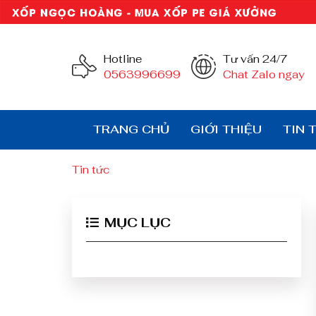
Hotline
Tư vấn 24/7
0563996699
Chat Zalo ngay
TRANG CHỦ
GIỚI THIỆU
TIN 
Tin tức
MỤC LỤC