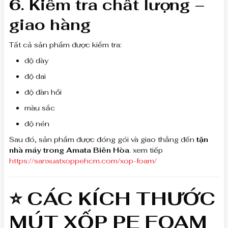
6. Kiểm tra chất lượng –
giao hàng
Tất cả sản phẩm được kiểm tra:
độ dày
độ dai
độ đàn hồi
màu sắc
độ nén
Sau đó, sản phẩm được đóng gói và giao thẳng đến
tận
nhà máy trong Amata Biên Hòa
. xem tiếp
https://sanxuatxoppehcm.com/xop-foam/
⭐ CÁC KÍCH THƯỚC
MÚT XỐP PE FOAM