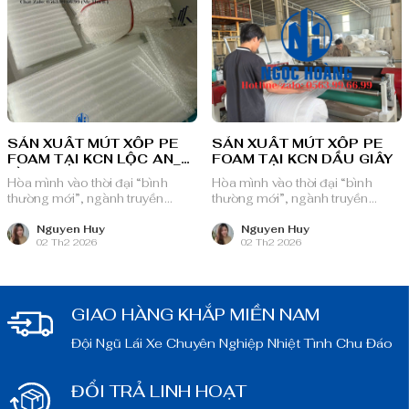
SẢN XUẤT MÚT XỐP PE
SẢN XUẤT MÚT XỐP PE
FOAM TẠI KCN LỘC AN_
FOAM TẠI KCN DẦU GIÂY
BÌNH SƠN
Hòa mình vào thời đại “bình
Hòa mình vào thời đại “bình
thường mới”, ngành truyền
thường mới”, ngành truyền
thông quảng cáo Việt Nam với
thông quảng cáo Việt Nam với
nguồn lực dồi dào và chiến lược
nguồn lực dồi dào và chiến lược
Nguyen Huy
Nguyen Huy
02 Th2 2026
02 Th2 2026
bài bản, sẵn sàng ghi danh trên
bài bản, sẵn sàng ghi danh trên
bản đồ chuyển đổi số toàn cầu.
bản đồ chuyển đổi số toàn cầu.
GIAO HÀNG KHẮP MIỀN NAM
Đội Ngũ Lái Xe Chuyên Nghiệp Nhiệt Tình Chu Đáo
ĐỔI TRẢ LINH HOẠT