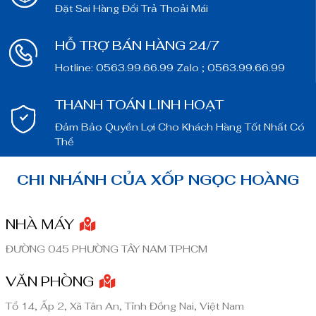
Đặt Sai Hàng Đổi Trả Thoải Mái
HỖ TRỢ BÁN HÀNG 24/7
Hotline: 0563.99.66.99 Zalo ; 0563.99.66.99
THANH TOÁN LINH HOẠT
Đảm Bảo Quyền Lợi Cho Khách Hàng Tốt Nhất Có
Thể
CHI NHÁNH CỦA XỐP NGỌC HOÀNG
NHÀ MÁY
ĐƯỜNG 045 PHƯỜNG TÂY NAM TPHCM
VĂN PHÒNG
Tổ 14, Ấp 2, Xã Tân An, Tỉnh Đồng Nai, Việt Nam