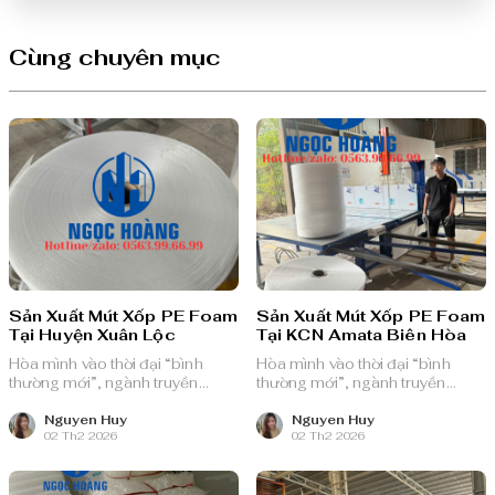
Cùng chuyên mục
Sản Xuất Mút Xốp PE Foam
Sản Xuất Mút Xốp PE Foam
Tại Huyện Xuân Lộc
Tại KCN Amata Biên Hòa
Hòa mình vào thời đại “bình
Hòa mình vào thời đại “bình
thường mới”, ngành truyền
thường mới”, ngành truyền
thông quảng cáo Việt Nam với
thông quảng cáo Việt Nam với
nguồn lực dồi dào và chiến lược
nguồn lực dồi dào và chiến lược
Nguyen Huy
Nguyen Huy
02 Th2 2026
02 Th2 2026
bài bản, sẵn sàng ghi danh trên
bài bản, sẵn sàng ghi danh trên
bản đồ chuyển đổi số toàn cầu.
bản đồ chuyển đổi số toàn cầu.