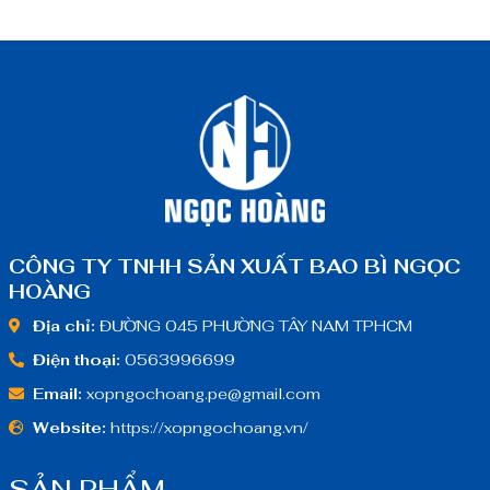
CÔNG TY TNHH SẢN XUẤT BAO BÌ NGỌC
HOÀNG
Địa chỉ:
ĐƯỜNG 045 PHƯỜNG TÂY NAM TPHCM
Điện thoại:
0563996699
Email:
xopngochoang.pe@gmail.com
Website:
https://xopngochoang.vn/
SẢN PHẨM