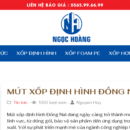
TỨC
XỐP ĐỊNH HÌNH
XỐP FOAM PE
XỐP HƠ
MÚT XỐP ĐỊNH HÌNH ĐỒNG 
Tin tức
-
550 lượt xem -
Nguyen Huy
Mút xốp định hình Đồng Nai đang ngày càng trở thành mộ
lĩnh vực, từ đóng gói, bảo vệ sản phẩm đến ứng dụng tr
xuất. Với sự phát triển mạnh mẽ của ngành công nghiệp t