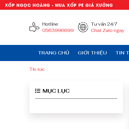
Hotline
Tư vấn 24/7
0563996699
Chat Zalo ngay
TRANG CHỦ
GIỚI THIỆU
TIN 
Tin tức
MỤC LỤC