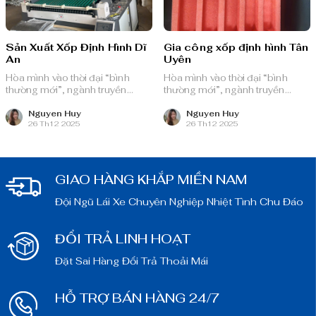
Sản Xuất Xốp Định Hình Dĩ
Gia công xốp định hình Tân
An
Uyên
Hòa mình vào thời đại “bình
Hòa mình vào thời đại “bình
thường mới”, ngành truyền
thường mới”, ngành truyền
thông quảng cáo Việt Nam với
thông quảng cáo Việt Nam với
nguồn lực dồi dào và chiến lược
nguồn lực dồi dào và chiến lược
Nguyen Huy
Nguyen Huy
26 Th12 2025
26 Th12 2025
bài bản, sẵn sàng ghi danh trên
bài bản, sẵn sàng ghi danh trên
bản đồ chuyển đổi số toàn cầu.
bản đồ chuyển đổi số toàn cầu.
GIAO HÀNG KHẮP MIỀN NAM
Đội Ngũ Lái Xe Chuyên Nghiệp Nhiệt Tình Chu Đáo
ĐỔI TRẢ LINH HOẠT
Đặt Sai Hàng Đổi Trả Thoải Mái
HỖ TRỢ BÁN HÀNG 24/7