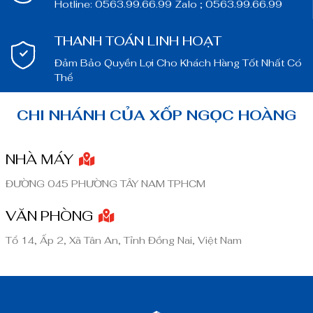
Hotline: 0563.99.66.99 Zalo ; 0563.99.66.99
THANH TOÁN LINH HOẠT
Đảm Bảo Quyền Lợi Cho Khách Hàng Tốt Nhất Có
Thể
CHI NHÁNH CỦA XỐP NGỌC HOÀNG
NHÀ MÁY
ĐƯỜNG 045 PHƯỜNG TÂY NAM TPHCM
VĂN PHÒNG
Tổ 14, Ấp 2, Xã Tân An, Tỉnh Đồng Nai, Việt Nam