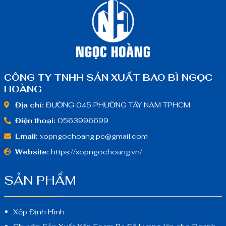
CÔNG TY TNHH SẢN XUẤT BAO BÌ NGỌC
HOÀNG
Địa chỉ:
ĐƯỜNG 045 PHƯỜNG TÂY NAM TPHCM
Điện thoại:
0563996699
Email:
xopngochoang.pe@gmail.com
Website:
https://xopngochoang.vn/
SẢN PHẨM
Xốp Định Hình