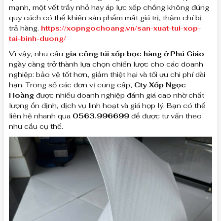
mạnh, một vết trầy nhỏ hay áp lực xếp chồng không đúng
quy cách có thể khiến sản phẩm mất giá trị, thậm chí bị
trả hàng.
https://xopngochoang.vn/san-xuat-tui-xop-
tai-binh-duong/
Vì vậy, nhu cầu
gia công túi xốp bọc hàng ở Phú Giáo
ngày càng trở thành lựa chọn chiến lược cho các doanh
nghiệp: bảo vệ tốt hơn, giảm thiệt hại và tối ưu chi phí dài
hạn. Trong số các đơn vị cung cấp,
Cty Xốp Ngọc
Hoàng
được nhiều doanh nghiệp đánh giá cao nhờ chất
lượng ổn định, dịch vụ linh hoạt và giá hợp lý. Bạn có thể
liên hệ nhanh qua
0563.996699
để được tư vấn theo
nhu cầu cụ thể.