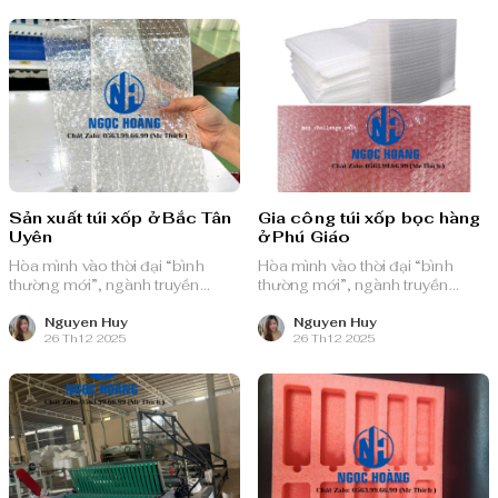
Sản xuất túi xốp ở Bắc Tân
Gia công túi xốp bọc hàng
Uyên
ở Phú Giáo
Hòa mình vào thời đại “bình
Hòa mình vào thời đại “bình
thường mới”, ngành truyền
thường mới”, ngành truyền
thông quảng cáo Việt Nam với
thông quảng cáo Việt Nam với
nguồn lực dồi dào và chiến lược
nguồn lực dồi dào và chiến lược
Nguyen Huy
Nguyen Huy
26 Th12 2025
26 Th12 2025
bài bản, sẵn sàng ghi danh trên
bài bản, sẵn sàng ghi danh trên
bản đồ chuyển đổi số toàn cầu.
bản đồ chuyển đổi số toàn cầu.