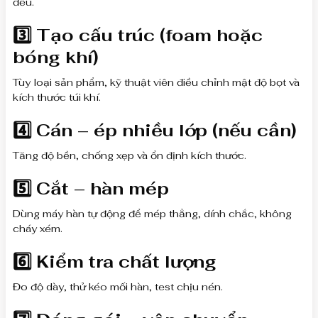
đều.
3️⃣ Tạo cấu trúc (foam hoặc
bóng khí)
Tùy loại sản phẩm, kỹ thuật viên điều chỉnh mật độ bọt và
kích thước túi khí.
4️⃣ Cán – ép nhiều lớp (nếu cần)
Tăng độ bền, chống xẹp và ổn định kích thước.
5️⃣ Cắt – hàn mép
Dùng máy hàn tự động để mép thẳng, dính chắc, không
cháy xém.
6️⃣ Kiểm tra chất lượng
Đo độ dày, thử kéo mối hàn, test chịu nén.