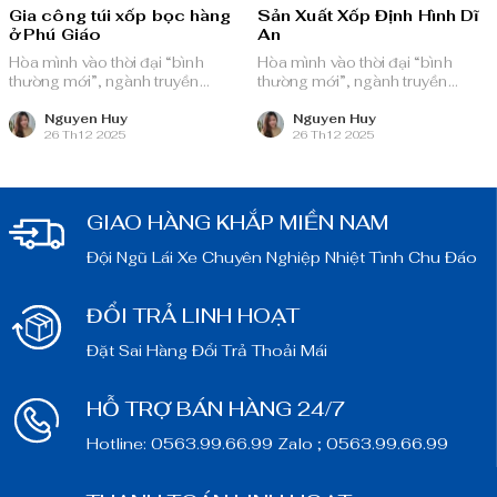
Gia công túi xốp bọc hàng
Sản Xuất Xốp Định Hình Dĩ
ở Phú Giáo
An
Hòa mình vào thời đại “bình
Hòa mình vào thời đại “bình
thường mới”, ngành truyền
thường mới”, ngành truyền
thông quảng cáo Việt Nam với
thông quảng cáo Việt Nam với
nguồn lực dồi dào và chiến lược
nguồn lực dồi dào và chiến lược
Nguyen Huy
Nguyen Huy
26 Th12 2025
26 Th12 2025
bài bản, sẵn sàng ghi danh trên
bài bản, sẵn sàng ghi danh trên
bản đồ chuyển đổi số toàn cầu.
bản đồ chuyển đổi số toàn cầu.
GIAO HÀNG KHẮP MIỀN NAM
Đội Ngũ Lái Xe Chuyên Nghiệp Nhiệt Tình Chu Đáo
ĐỔI TRẢ LINH HOẠT
Đặt Sai Hàng Đổi Trả Thoải Mái
HỖ TRỢ BÁN HÀNG 24/7
Hotline: 0563.99.66.99 Zalo ; 0563.99.66.99