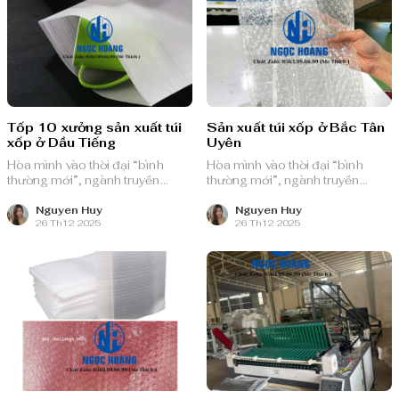
Tốp 10 xưởng sản xuất túi
Sản xuất túi xốp ở Bắc Tân
xốp ở Dầu Tiếng
Uyên
Hòa mình vào thời đại “bình
Hòa mình vào thời đại “bình
thường mới”, ngành truyền
thường mới”, ngành truyền
thông quảng cáo Việt Nam với
thông quảng cáo Việt Nam với
nguồn lực dồi dào và chiến lược
nguồn lực dồi dào và chiến lược
Nguyen Huy
Nguyen Huy
26 Th12 2025
26 Th12 2025
bài bản, sẵn sàng ghi danh trên
bài bản, sẵn sàng ghi danh trên
bản đồ chuyển đổi số toàn cầu.
bản đồ chuyển đổi số toàn cầu.