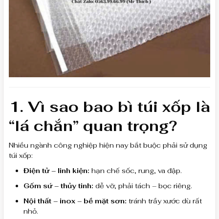
1. Vì sao bao bì túi xốp là
“lá chắn” quan trọng?
Nhiều ngành công nghiệp hiện nay bắt buộc phải sử dụng
túi xốp:
Điện tử – linh kiện:
hạn chế sốc, rung, va đập.
Gốm sứ – thủy tinh:
dễ vỡ, phải tách – bọc riêng.
Nội thất – inox – bề mặt sơn:
tránh trầy xước dù rất
nhỏ.