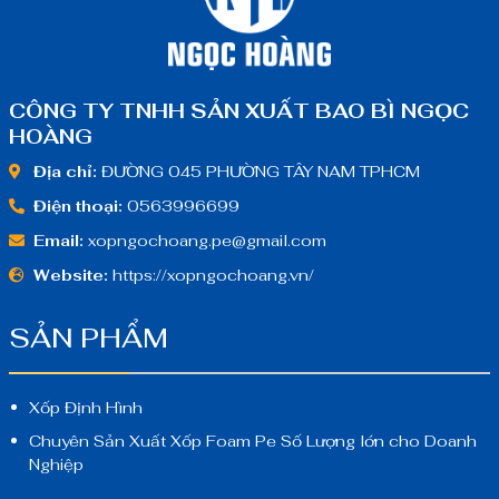
CÔNG TY TNHH SẢN XUẤT BAO BÌ NGỌC
HOÀNG
Địa chỉ:
ĐƯỜNG 045 PHƯỜNG TÂY NAM TPHCM
Điện thoại:
0563996699
Email:
xopngochoang.pe@gmail.com
Website:
https://xopngochoang.vn/
SẢN PHẨM
Xốp Định Hình
Chuyên Sản Xuất Xốp Foam Pe Số Lượng lớn cho Doanh
Nghiệp