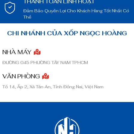
THANH TOÁN LINH HOẠT
Đảm Bảo Quyền Lợi Cho Khách Hàng Tốt Nhất Có
Thể
CHI NHÁNH CỦA XỐP NGỌC HOÀNG
NHÀ MÁY
ĐƯỜNG 045 PHƯỜNG TÂY NAM TPHCM
VĂN PHÒNG
Tổ 14, Ấp 2, Xã Tân An, Tỉnh Đồng Nai, Việt Nam