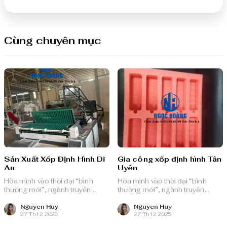
Cùng chuyên mục
Sản Xuất Xốp Định Hình Dĩ
Gia công xốp định hình Tân
An
Uyên
Hòa mình vào thời đại “bình
Hòa mình vào thời đại “bình
thường mới”, ngành truyền
thường mới”, ngành truyền
thông quảng cáo Việt Nam với
thông quảng cáo Việt Nam với
nguồn lực dồi dào và chiến lược
nguồn lực dồi dào và chiến lược
Nguyen Huy
Nguyen Huy
27 Th12 2025
27 Th12 2025
bài bản, sẵn sàng ghi danh trên
bài bản, sẵn sàng ghi danh trên
bản đồ chuyển đổi số toàn cầu.
bản đồ chuyển đổi số toàn cầu.