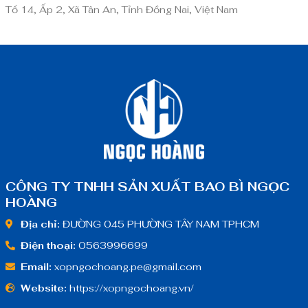
Tổ 14, Ấp 2, Xã Tân An, Tỉnh Đồng Nai, Việt Nam
CÔNG TY TNHH SẢN XUẤT BAO BÌ NGỌC
HOÀNG
Địa chỉ:
ĐƯỜNG 045 PHƯỜNG TÂY NAM TPHCM
Điện thoại:
0563996699
Email:
xopngochoang.pe@gmail.com
Website:
https://xopngochoang.vn/