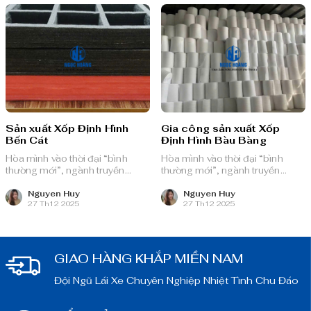
Sản xuất Xốp Định Hình
Gia công sản xuất Xốp
Bến Cát
Định Hình Bàu Bàng
Hòa mình vào thời đại “bình
Hòa mình vào thời đại “bình
thường mới”, ngành truyền
thường mới”, ngành truyền
thông quảng cáo Việt Nam với
thông quảng cáo Việt Nam với
nguồn lực dồi dào và chiến lược
nguồn lực dồi dào và chiến lược
Nguyen Huy
Nguyen Huy
27 Th12 2025
27 Th12 2025
bài bản, sẵn sàng ghi danh trên
bài bản, sẵn sàng ghi danh trên
bản đồ chuyển đổi số toàn cầu.
bản đồ chuyển đổi số toàn cầu.
GIAO HÀNG KHẮP MIỀN NAM
Đội Ngũ Lái Xe Chuyên Nghiệp Nhiệt Tình Chu Đáo