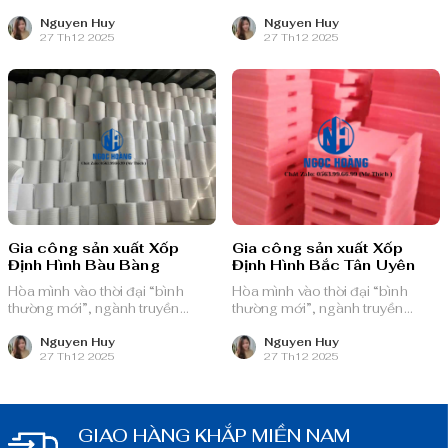
thông quảng cáo Việt Nam với
thông quảng cáo Việt Nam với
nguồn lực dồi dào và chiến lược
nguồn lực dồi dào và chiến lược
Nguyen Huy
Nguyen Huy
27 Th12 2025
27 Th12 2025
bài bản, sẵn sàng ghi danh trên
bài bản, sẵn sàng ghi danh trên
bản đồ chuyển đổi số toàn cầu.
bản đồ chuyển đổi số toàn cầu.
Gia công sản xuất Xốp
Gia công sản xuất Xốp
Định Hình Bàu Bàng
Định Hình Bắc Tân Uyên
Hòa mình vào thời đại “bình
Hòa mình vào thời đại “bình
thường mới”, ngành truyền
thường mới”, ngành truyền
thông quảng cáo Việt Nam với
thông quảng cáo Việt Nam với
nguồn lực dồi dào và chiến lược
nguồn lực dồi dào và chiến lược
Nguyen Huy
Nguyen Huy
27 Th12 2025
27 Th12 2025
bài bản, sẵn sàng ghi danh trên
bài bản, sẵn sàng ghi danh trên
bản đồ chuyển đổi số toàn cầu.
bản đồ chuyển đổi số toàn cầu.
GIAO HÀNG KHẮP MIỀN NAM