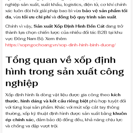
nghiệp sản xuất, xuất khẩu, logistics, điện tử, cơ khí chính
xác luôn đòi hỏi giải pháp bao bì vừa
bảo vệ sản phẩm tối
đa
, vừa
tối ưu chi phí
và
đồng bộ quy trình sản xuất
.
Chính vì vậy,
Sản xuất Xốp Định Hình Bến Cát
đang trở
thành lựa chọn chiến lược của nhiều đối tác B2B tại khu
vực Đông Nam Bộ. Xem thêm
https://xopngochoang.vn/xop-dinh-hinh-binh-duong/
Tổng quan về xốp định
hình trong sản xuất công
nghiệp
Xốp định hình là dòng vật liệu được gia công theo
kích
thước, hình dáng và kết cấu riêng biệt
phù hợp tuyệt đối
với từng loại sản phẩm. Khác với mút xốp cắt tay thông
thường, xốp kỹ thuật định hình được sản xuất bằng
khuôn
ép chính xác
, đảm bảo độ đồng đều, khả năng chịu lực
và chống va đập vượt trội.