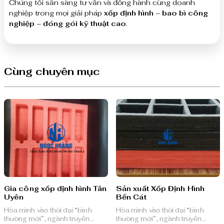
Chúng tôi sẵn sàng tư vấn và đồng hành cùng doanh
nghiệp trong mọi giải pháp
xốp định hình – bao bì công
nghiệp – đóng gói kỹ thuật cao
.
Cùng chuyên mục
Gia công xốp định hình Tân
Sản xuất Xốp Định Hình
Uyên
Bến Cát
Hòa mình vào thời đại “bình
Hòa mình vào thời đại “bình
thường mới”, ngành truyền
thường mới”, ngành truyền