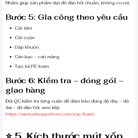
Nhằm giúp sản phẩm đạt độ đàn hồi chuẩn, không co rút.
Bước 5: Gia công theo yêu cầu
Cắt tấm
Cắt cuộn
Dập khuôn
Cán bạc – cán màng
Tạo túi PE foam
Bước 6: Kiểm tra – đóng gói –
giao hàng
Đội QC kiểm tra từng cuộn để đảm bảo đúng độ dày – độ
dai – độ đàn hồi. xem tiếp
https://sanxuatxoppehcm.com/xop-foam/
⭐ 5. Kích thước mút xốp