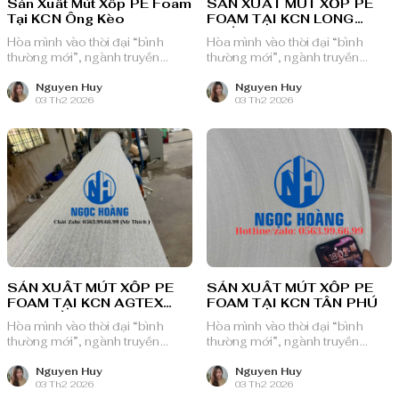
Sản Xuất Mút Xốp PE Foam
SẢN XUẤT MÚT XỐP PE
Tại KCN Ông Kèo
FOAM TẠI KCN LONG
KHÁNH
Hòa mình vào thời đại “bình
Hòa mình vào thời đại “bình
thường mới”, ngành truyền
thường mới”, ngành truyền
thông quảng cáo Việt Nam với
thông quảng cáo Việt Nam với
nguồn lực dồi dào và chiến lược
nguồn lực dồi dào và chiến lược
Nguyen Huy
Nguyen Huy
03 Th2 2026
03 Th2 2026
bài bản, sẵn sàng ghi danh trên
bài bản, sẵn sàng ghi danh trên
bản đồ chuyển đổi số toàn cầu.
bản đồ chuyển đổi số toàn cầu.
SẢN XUẤT MÚT XỐP PE
SẢN XUẤT MÚT XỐP PE
FOAM TẠI KCN AGTEX
FOAM TẠI KCN TÂN PHÚ
LONG BÌNH
Hòa mình vào thời đại “bình
Hòa mình vào thời đại “bình
thường mới”, ngành truyền
thường mới”, ngành truyền
thông quảng cáo Việt Nam với
thông quảng cáo Việt Nam với
nguồn lực dồi dào và chiến lược
nguồn lực dồi dào và chiến lược
Nguyen Huy
Nguyen Huy
03 Th2 2026
03 Th2 2026
bài bản, sẵn sàng ghi danh trên
bài bản, sẵn sàng ghi danh trên