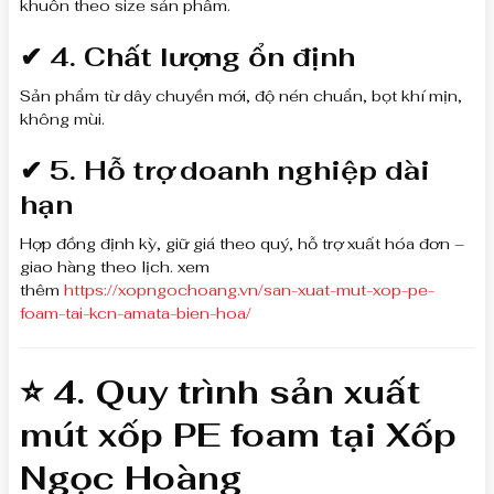
khuôn theo size sản phẩm.
✔
4. Chất lượng ổn định
Sản phẩm từ dây chuyền mới, độ nén chuẩn, bọt khí mịn,
không mùi.
✔
5. Hỗ trợ doanh nghiệp dài
hạn
Hợp đồng định kỳ, giữ giá theo quý, hỗ trợ xuất hóa đơn –
giao hàng theo lịch. xem
thêm
https://xopngochoang.vn/san-xuat-mut-xop-pe-
foam-tai-kcn-amata-bien-hoa/
⭐ 4.
Quy trình sản xuất
mút xốp PE foam
tại Xốp
Ngọc Hoàng