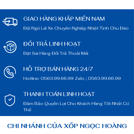
bản đồ chuyển đổi số toàn cầu.
bản đồ chuyển đổi số toàn cầu.
GIAO HÀNG KHẮP MIỀN NAM
Đội Ngũ Lái Xe Chuyên Nghiệp Nhiệt Tình Chu Đáo
ĐỔI TRẢ LINH HOẠT
Đặt Sai Hàng Đổi Trả Thoải Mái
HỖ TRỢ BÁN HÀNG 24/7
Hotline: 0563.99.66.99 Zalo ; 0563.99.66.99
THANH TOÁN LINH HOẠT
Đảm Bảo Quyền Lợi Cho Khách Hàng Tốt Nhất Có
Thể
CHI NHÁNH CỦA XỐP NGỌC HOÀNG