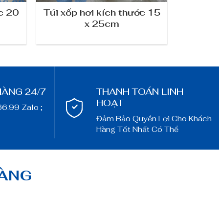
ớc 20
Túi xốp hơi kích thước 15
Bọt
x 25cm
HÀNG 24/7
THANH TOÁN LINH
HOẠT
66.99 Zalo ;
Đảm Bảo Quyền Lợi Cho Khách
Hàng Tốt Nhất Có Thể
OÀNG