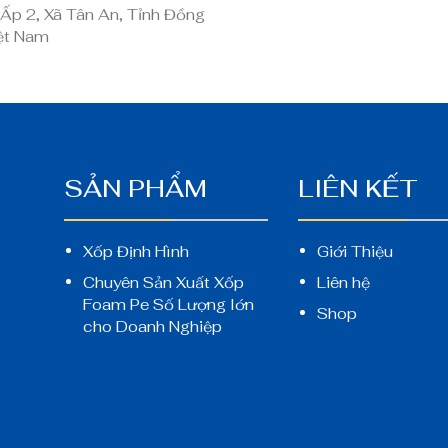
 Ấp 2, Xã Tân An, Tỉnh Đồng
iệt Nam
SẢN PHẨM
LIÊN KẾT
Xốp Định Hình
Giới Thiệu
Chuyên Sản Xuất Xốp
Liên hệ
Ì
Foam Pe Số Lượng lớn
Shop
cho Doanh Nghiệp