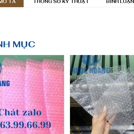
MÔ TẢ
THÔNG SỐ KỸ THUẬT
BÌNH LUẬN
NH MỤC