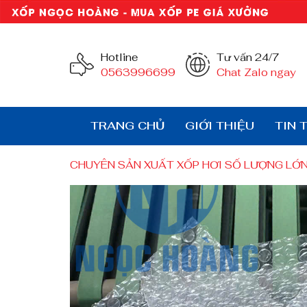
Hotline
Tư vấn 24/7
0563996699
Chat Zalo ngay
TRANG CHỦ
GIỚI THIỆU
TIN 
CHUYÊN SẢN XUẤT XỐP HƠI SỐ LƯỢNG LỚ