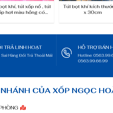
bọt khí, túi xốp nổ , túi
Túi bọt khí kích thư
ốp hơi màu hồng có
x 30cm
chống tĩnh điện
I TRẢ LINH HOẠT
HỖ TRỢ BÁN 
 Sai Hàng Đổi Trả Thoải Mái
Hotline: 0563.99.
0563.99.66.99
 NHÁNH CỦA XỐP NGỌC H
 PHÒNG