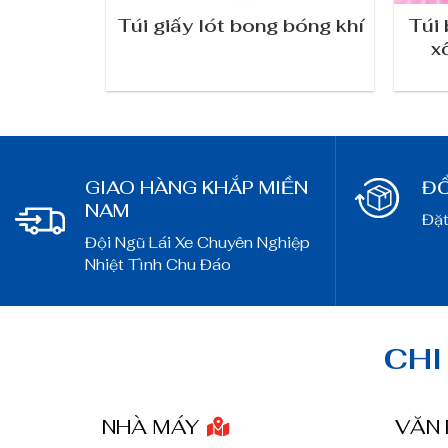
ÁNG BẠC
Túi giấy lót bong bóng khí
Túi 
x
GIAO HÀNG KHẮP MIỀN
ĐỔ
NAM
Đặt
Đội Ngũ Lái Xe Chuyên Nghiệp
Nhiệt Tình Chu Đáo
CHI
NHÀ MÁY
VĂN