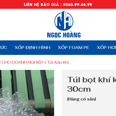
TỨC
XỐP ĐỊNH HÌNH
XỐP FOAM PE
XỐP HƠ
N CHO DOANH NGHIỆP
»
Túi Xốp Khí
Túi bọt khí 
30cm
(Hàng có sẵn)