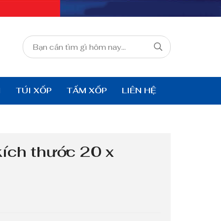
I
TÚI XỐP
TẤM XỐP
LIÊN HỆ
kích thước 20 x