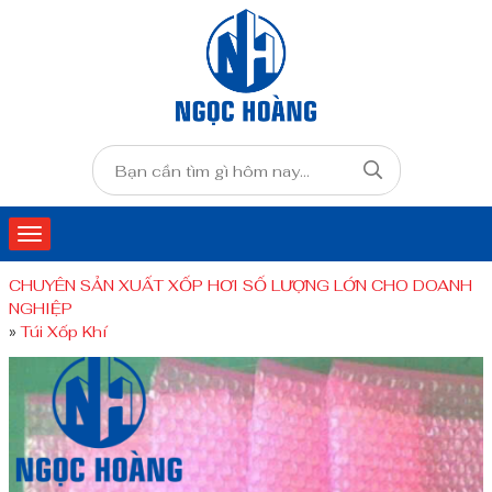
CHUYÊN SẢN XUẤT XỐP HƠI SỐ LƯỢNG LỚN CHO DOANH
NGHIỆP
»
Túi Xốp Khí