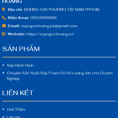
HOÀNG
Địa chỉ:
ĐƯỜNG 045 PHƯỜNG TÂY NAM TPHCM
Điện thoại:
0563996699
Email:
xopngochoang.pe@gmail.com
Website:
https://xopngochoang.vn/
SẢN PHẨM
Xốp Định Hình
Chuyên Sản Xuất Xốp Foam Pe Số Lượng lớn cho Doanh
Nghiệp
LIÊN KẾT
Giới Thiệu
Liên hệ