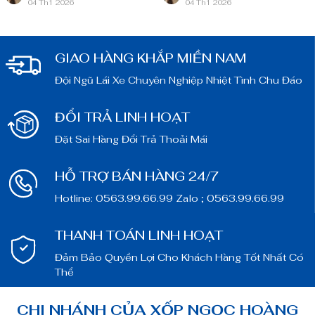
04 Th1 2026
04 Th1 2026
bài bản, sẵn sàng ghi danh trên
bài bản, sẵn sàng ghi danh trên
bản đồ chuyển đổi số toàn cầu.
bản đồ chuyển đổi số toàn cầu.
GIAO HÀNG KHẮP MIỀN NAM
Đội Ngũ Lái Xe Chuyên Nghiệp Nhiệt Tình Chu Đáo
ĐỔI TRẢ LINH HOẠT
Đặt Sai Hàng Đổi Trả Thoải Mái
HỖ TRỢ BÁN HÀNG 24/7
Hotline: 0563.99.66.99 Zalo ; 0563.99.66.99
THANH TOÁN LINH HOẠT
Đảm Bảo Quyền Lợi Cho Khách Hàng Tốt Nhất Có
Thể
CHI NHÁNH CỦA XỐP NGỌC HOÀNG