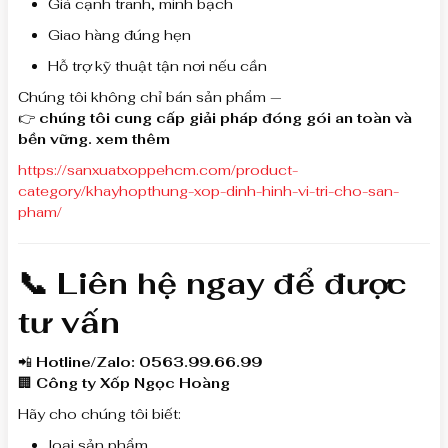
Giá cạnh tranh, minh bạch
Giao hàng đúng hẹn
Hỗ trợ kỹ thuật tận nơi nếu cần
Chúng tôi không chỉ bán sản phẩm —
👉
chúng tôi cung cấp giải pháp đóng gói an toàn và
bền vững. xem thêm
https://sanxuatxoppehcm.com/product-
category/khayhopthung-xop-dinh-hinh-vi-tri-cho-san-
pham/
📞 Liên hệ ngay để được
tư vấn
📲
Hotline/Zalo: 0563.99.66.99
🏢
Công ty Xốp Ngọc Hoàng
Hãy cho chúng tôi biết:
loại sản phẩm,