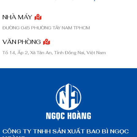
NHÀ MÁY
ĐƯỜNG 045 PHƯỜNG TÂY NAM TPHCM
VĂN PHÒNG
Tổ 14, Ấp 2, Xã Tân An, Tỉnh Đồng Nai, Việt Nam
CÔNG TY TNHH SẢN XUẤT BAO BÌ NGỌC