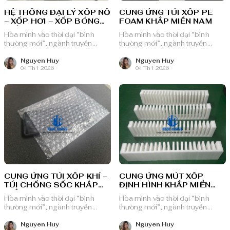
HỆ THỐNG ĐẠI LÝ XỐP NỔ
CUNG ỨNG TÚI XỐP PE
– XỐP HƠI – XỐP BÓNG
FOAM KHẮP MIỀN NAM
KHÍ
Hòa mình vào thời đại “bình
Hòa mình vào thời đại “bình
thường mới”, ngành truyền
thường mới”, ngành truyền
thông quảng cáo Việt Nam với
thông quảng cáo Việt Nam với
nguồn lực dồi dào và chiến lược
nguồn lực dồi dào và chiến lược
Nguyen Huy
Nguyen Huy
04 Th1 2026
04 Th1 2026
bài bản, sẵn sàng ghi danh trên
bài bản, sẵn sàng ghi danh trên
bản đồ chuyển đổi số toàn cầu.
bản đồ chuyển đổi số toàn cầu.
CUNG ỨNG TÚI XỐP KHÍ –
CUNG ỨNG MÚT XỐP
TÚI CHỐNG SỐC KHẮP
ĐỊNH HÌNH KHẮP MIỀN
MIỀN NAM
NAM
Hòa mình vào thời đại “bình
Hòa mình vào thời đại “bình
thường mới”, ngành truyền
thường mới”, ngành truyền
thông quảng cáo Việt Nam với
thông quảng cáo Việt Nam với
nguồn lực dồi dào và chiến lược
nguồn lực dồi dào và chiến lược
Nguyen Huy
Nguyen Huy