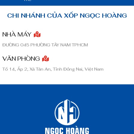
CHI NHÁNH CỦA XỐP NGỌC HOÀNG
NHÀ MÁY
ĐƯỜNG 045 PHƯỜNG TÂY NAM TPHCM
VĂN PHÒNG
Tổ 14, Ấp 2, Xã Tân An, Tỉnh Đồng Nai, Việt Nam