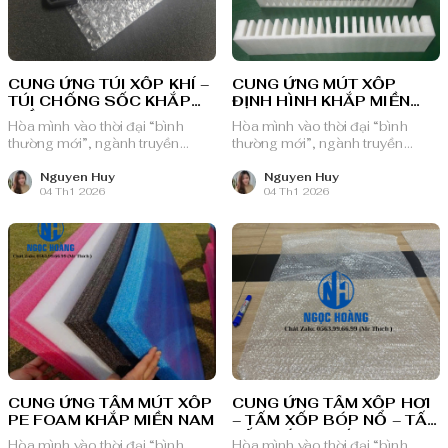
CUNG ỨNG TÚI XỐP KHÍ –
CUNG ỨNG MÚT XỐP
TÚI CHỐNG SỐC KHẮP
ĐỊNH HÌNH KHẮP MIỀN
MIỀN NAM
NAM
Hòa mình vào thời đại “bình
Hòa mình vào thời đại “bình
thường mới”, ngành truyền
thường mới”, ngành truyền
thông quảng cáo Việt Nam với
thông quảng cáo Việt Nam với
nguồn lực dồi dào và chiến lược
nguồn lực dồi dào và chiến lược
Nguyen Huy
Nguyen Huy
04 Th1 2026
04 Th1 2026
bài bản, sẵn sàng ghi danh trên
bài bản, sẵn sàng ghi danh trên
bản đồ chuyển đổi số toàn cầu.
bản đồ chuyển đổi số toàn cầu.
CUNG ỨNG TẤM MÚT XỐP
CUNG ỨNG TẤM XỐP HƠI
PE FOAM KHẮP MIỀN NAM
– TẤM XỐP BÓP NỔ – TẤM
XỐP BÓNG KHÍ
Hòa mình vào thời đại “bình
Hòa mình vào thời đại “bình