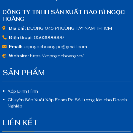
CÔNG TY TNHH SẢN XUẤT BAO BÌ NGỌC
HOÀNG
Địa chỉ:
ĐƯỜNG 045 PHƯỜNG TÂY NAM TPHCM
Điện thoại:
0563996699
Email:
xopngochoang.pe@gmail.com
Website:
https://xopngochoang.vn/
SẢN PHẨM
Xốp Định Hình
Chuyên Sản Xuất Xốp Foam Pe Số Lượng lớn cho Doanh
Nghiệp
LIÊN KẾT