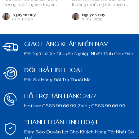
thường mới”, ngành truyền
thường mới”, ngành truyền
thông quảng cáo Việt Nam với
thông quảng cáo Việt Nam với
nguồn lực dồi dào và chiến lược
nguồn lực dồi dào và chiến lược
Nguyen Huy
Nguyen Huy
04 Th1 2026
04 Th1 2026
bài bản, sẵn sàng ghi danh trên
bài bản, sẵn sàng ghi danh trên
bản đồ chuyển đổi số toàn cầu.
bản đồ chuyển đổi số toàn cầu.
GIAO HÀNG KHẮP MIỀN NAM
Đội Ngũ Lái Xe Chuyên Nghiệp Nhiệt Tình Chu Đáo
ĐỔI TRẢ LINH HOẠT
Đặt Sai Hàng Đổi Trả Thoải Mái
HỖ TRỢ BÁN HÀNG 24/7
Hotline: 0563.99.66.99 Zalo ; 0563.99.66.99
THANH TOÁN LINH HOẠT
Đảm Bảo Quyền Lợi Cho Khách Hàng Tốt Nhất Có
Thể