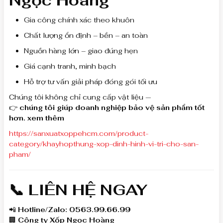
Ngọc Hoàng
Gia công chính xác theo khuôn
Chất lượng ổn định – bền – an toàn
Nguồn hàng lớn – giao đúng hẹn
Giá cạnh tranh, minh bạch
Hỗ trợ tư vấn giải pháp đóng gói tối ưu
Chúng tôi không chỉ cung cấp vật liệu —
👉
chúng tôi giúp doanh nghiệp bảo vệ sản phẩm tốt
hơn. xem thêm
https://sanxuatxoppehcm.com/product-
category/khayhopthung-xop-dinh-hinh-vi-tri-cho-san-
pham/
📞 LIÊN HỆ NGAY
📲
Hotline/Zalo: 0563.99.66.99
🏢
Công ty Xốp Ngọc Hoàng