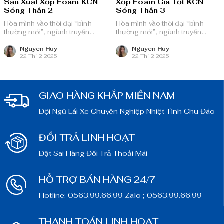
Sản Xuất Xốp Foam KCN
Xốp Foam Giá Tốt KCN
Sóng Thần 2
Sóng Thần 3
Hòa mình vào thời đại “bình
Hòa mình vào thời đại “bình
thường mới”, ngành truyền
thường mới”, ngành truyền
thông quảng cáo Việt Nam với
thông quảng cáo Việt Nam với
nguồn lực dồi dào và chiến lược
nguồn lực dồi dào và chiến lược
Nguyen Huy
Nguyen Huy
22 Th12 2025
22 Th12 2025
bài bản, sẵn sàng ghi danh trên
bài bản, sẵn sàng ghi danh trên
bản đồ chuyển đổi số toàn cầu.
bản đồ chuyển đổi số toàn cầu.
GIAO HÀNG KHẮP MIỀN NAM
Đội Ngũ Lái Xe Chuyên Nghiệp Nhiệt Tình Chu Đáo
ĐỔI TRẢ LINH HOẠT
Đặt Sai Hàng Đổi Trả Thoải Mái
HỖ TRỢ BÁN HÀNG 24/7
Hotline: 0563.99.66.99 Zalo ; 0563.99.66.99
THANH TOÁN LINH HOẠT