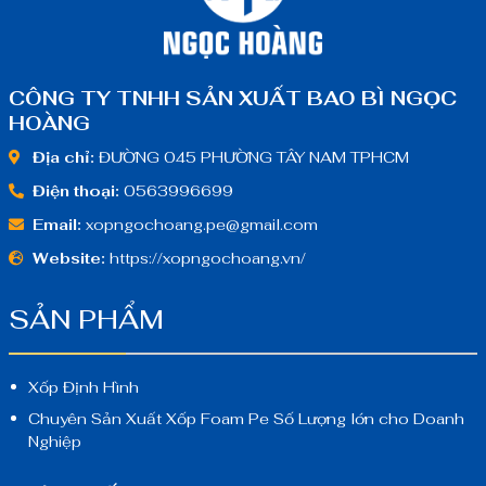
CÔNG TY TNHH SẢN XUẤT BAO BÌ NGỌC
HOÀNG
Địa chỉ:
ĐƯỜNG 045 PHƯỜNG TÂY NAM TPHCM
Điện thoại:
0563996699
Email:
xopngochoang.pe@gmail.com
Website:
https://xopngochoang.vn/
SẢN PHẨM
Xốp Định Hình
Chuyên Sản Xuất Xốp Foam Pe Số Lượng lớn cho Doanh
Nghiệp