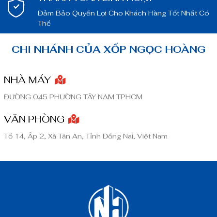
Đảm Bảo Quyền Lợi Cho Khách Hàng Tốt Nhất Có
Thể
CHI NHÁNH CỦA XỐP NGỌC HOÀNG
NHÀ MÁY
ĐƯỜNG 045 PHƯỜNG TÂY NAM TPHCM
VĂN PHÒNG
Tổ 14, Ấp 2, Xã Tân An, Tỉnh Đồng Nai, Việt Nam