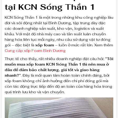
tại
KCN Sóng Thần 1
KCN Sóng Thần 1 là một trong những khu công nghiệp lâu
đời và sôi động nhất tại Bình Dương, tập trung dày đặc
các doanh nghiệp sản xuất, kho vận, logistics và xuất
khẩu. Với mật độ nhà máy cao và tần suất luân chuyển
hàng hóa liên tục mỗi ngày, nhu cầu sử dụng vật tư đóng
gói – đặc biệt là
xốp foam
– luôn ở mức rất lớn. Xem thêm
Cung cấp xốp Foam Bình Dương
Thực tế cho thấy, rất nhiều doanh nghiệp đặt câu hỏi:
“Tôi
muốn mua xốp foam KCN Sóng Thần 1 thì nên mua ở
đâu để đảm bảo chất lượng, giá tốt và giao hàng
nhanh?”
. Đây là mối quan tâm hoàn toàn chính đáng, bởi
xốp foam không chỉ ảnh hưởng đến chi phí đóng gói mà
còn tác động trực tiếp đến độ an toàn của hàng hóa trong
quá trình lưu kho và vận chuyển.