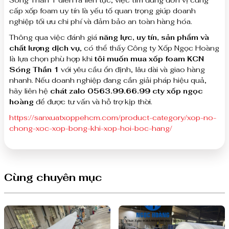
cấp xốp foam uy tín là yếu tố quan trọng giúp doanh
nghiệp tối ưu chi phí và đảm bảo an toàn hàng hóa.
Thông qua việc đánh giá
năng lực, uy tín, sản phẩm và
chất lượng dịch vụ
, có thể thấy Công ty Xốp Ngọc Hoàng
là lựa chọn phù hợp khi
tôi muốn mua xốp foam KCN
Sóng Thần 1
với yêu cầu ổn định, lâu dài và giao hàng
nhanh. Nếu doanh nghiệp đang cần giải pháp hiệu quả,
hãy liên hệ
chát zalo 0563.99.66.99 cty xốp ngọc
hoàng
để được tư vấn và hỗ trợ kịp thời.
https://sanxuatxoppehcm.com/product-category/xop-no-
chong-xoc-xop-bong-khi-xop-hoi-boc-hang/
Cùng chuyên mục