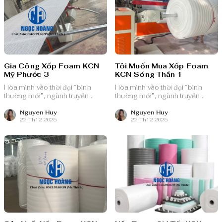
Gia Công Xốp Foam KCN
Tôi Muốn Mua Xốp Foam
Mỹ Phước 3
KCN Sóng Thần 1
Hòa mình vào thời đại “bình
Hòa mình vào thời đại “bình
thường mới”, ngành truyền
thường mới”, ngành truyền
thông quảng cáo Việt Nam với
thông quảng cáo Việt Nam với
nguồn lực dồi dào và chiến lược
nguồn lực dồi dào và chiến lược
Nguyen Huy
Nguyen Huy
22 Th12 2025
22 Th12 2025
bài bản, sẵn sàng ghi danh trên
bài bản, sẵn sàng ghi danh trên
bản đồ chuyển đổi số toàn cầu.
bản đồ chuyển đổi số toàn cầu.