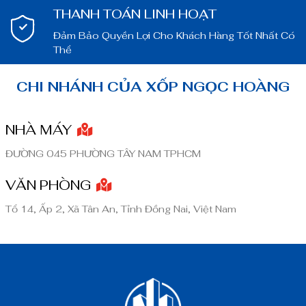
THANH TOÁN LINH HOẠT
Đảm Bảo Quyền Lợi Cho Khách Hàng Tốt Nhất Có
Thể
CHI NHÁNH CỦA XỐP NGỌC HOÀNG
NHÀ MÁY
ĐƯỜNG 045 PHƯỜNG TÂY NAM TPHCM
VĂN PHÒNG
Tổ 14, Ấp 2, Xã Tân An, Tỉnh Đồng Nai, Việt Nam