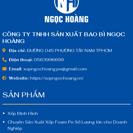
CÔNG TY TNHH SẢN XUẤT BAO BÌ NGỌC
HOÀNG
Địa chỉ:
ĐƯỜNG 045 PHƯỜNG TÂY NAM TPHCM
Điện thoại:
0563996699
Email:
xopngochoang.pe@gmail.com
Website:
https://xopngochoang.vn/
SẢN PHẨM
Xốp Định Hình
Chuyên Sản Xuất Xốp Foam Pe Số Lượng lớn cho Doanh
Nghiệp