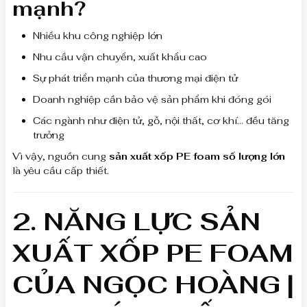
mạnh?
Nhiều khu công nghiệp lớn
Nhu cầu vận chuyển, xuất khẩu cao
Sự phát triển mạnh của thương mại điện tử
Doanh nghiệp cần bảo vệ sản phẩm khi đóng gói
Các ngành như điện tử, gỗ, nội thất, cơ khí… đều tăng
trưởng
Vì vậy, nguồn cung
sản xuất xốp PE foam số lượng lớn
là yêu cầu cấp thiết.
2. NĂNG LỰC SẢN
XUẤT XỐP PE FOAM
CỦA NGỌC HOÀNG |