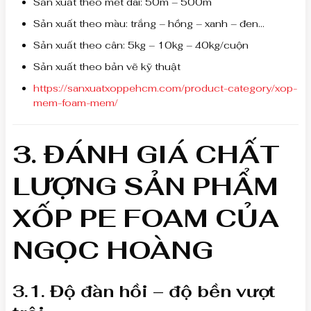
Sản xuất theo mét dài: 50m – 500m
Sản xuất theo màu: trắng – hồng – xanh – đen…
Sản xuất theo cân: 5kg – 10kg – 40kg/cuộn
Sản xuất theo bản vẽ kỹ thuật
https://sanxuatxoppehcm.com/product-category/xop-
mem-foam-mem/
3. ĐÁNH GIÁ CHẤT
LƯỢNG SẢN PHẨM
XỐP PE FOAM CỦA
NGỌC HOÀNG
3.1. Độ đàn hồi – độ bền vượt