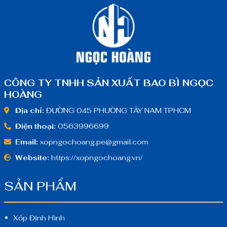
CÔNG TY TNHH SẢN XUẤT BAO BÌ NGỌC
HOÀNG
Địa chỉ:
ĐƯỜNG 045 PHƯỜNG TÂY NAM TPHCM
Điện thoại:
0563996699
Email:
xopngochoang.pe@gmail.com
Website:
https://xopngochoang.vn/
SẢN PHẨM
Xốp Định Hình