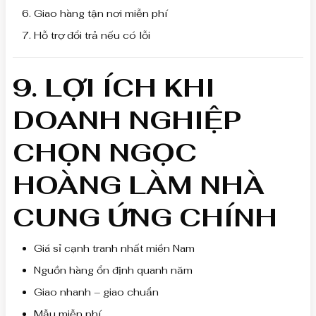
Giao hàng tận nơi miễn phí
Hỗ trợ đổi trả nếu có lỗi
9. LỢI ÍCH KHI
DOANH NGHIỆP
CHỌN NGỌC
HOÀNG LÀM NHÀ
CUNG ỨNG CHÍNH
Giá sỉ cạnh tranh nhất miền Nam
Nguồn hàng ổn định quanh năm
Giao nhanh – giao chuẩn
Mẫu miễn phí