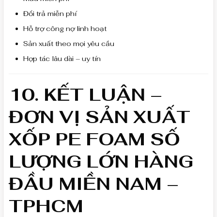
Đổi trả miễn phí
Hỗ trợ công nợ linh hoạt
Sản xuất theo mọi yêu cầu
Hợp tác lâu dài – uy tín
10. KẾT LUẬN –
ĐƠN VỊ SẢN XUẤT
XỐP PE FOAM SỐ
LƯỢNG LỚN HÀNG
ĐẦU MIỀN NAM –
TPHCM