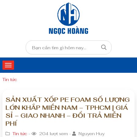
Tin tức
SẢN XUẤT XỐP PE FOAM SỐ LƯỢNG
LỚN KHẮP MIỀN NAM – TPHCM | GIÁ
SỈ – GIAO NHANH – ĐỔI TRẢ MIỄN
PHÍ
Tin tức
-
204 lượt xem -
Nguyen Huy