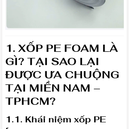
1. XỐP PE FOAM LÀ
GÌ? TẠI SAO LẠI
ĐƯỢC ƯA CHUỘNG
TẠI MIỀN NAM –
TPHCM?
1.1. Khái niệm xốp PE