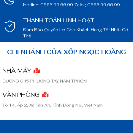
Hotline: 0563.99.66.99 Zalo ; 0563.99.66.99
THANH TOÁN LINH HOẠT
Đảm Bảo Quyền Lợi Cho Khách Hàng Tốt Nhất Có
Thể
CHI NHÁNH CỦA XỐP NGỌC HOÀNG
NHÀ MÁY
ĐƯỜNG 045 PHƯỜNG TÂY NAM TPHCM
VĂN PHÒNG
Tổ 14, Ấp 2, Xã Tân An, Tỉnh Đồng Nai, Việt Nam