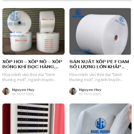
XỐP HƠI – XỐP NỔ – XỐP
SẢN XUẤT XỐP PE FOAM
BÓNG KHÍ BỌC HÀNG,
SỐ LƯỢNG LỚN KHẮP
CHÈN HÀNG KHU VỰC
MIỀN NAM – TPHCM | GIÁ
Hòa mình vào thời đại “bình
Hòa mình vào thời đại “bình
MIỀN NAM | GIÁ SỈ – GIAO
SỈ – GIAO NHANH – ĐỔI
thường mới”, ngành truyền
thường mới”, ngành truyền
NHANH – SẢN XUẤT
TRẢ MIỄN PHÍ
thông quảng cáo Việt Nam với
thông quảng cáo Việt Nam với
THEO YÊU CẦU
nguồn lực dồi dào và chiến lược
nguồn lực dồi dào và chiến lược
Nguyen Huy
Nguyen Huy
07 Th12 2025
07 Th12 2025
bài bản, sẵn sàng ghi danh trên
bài bản, sẵn sàng ghi danh trên
bản đồ chuyển đổi số toàn cầu.
bản đồ chuyển đổi số toàn cầu.