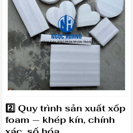
2️⃣ Quy trình sản xuất xốp
foam — khép kín, chính
xác, số hóa