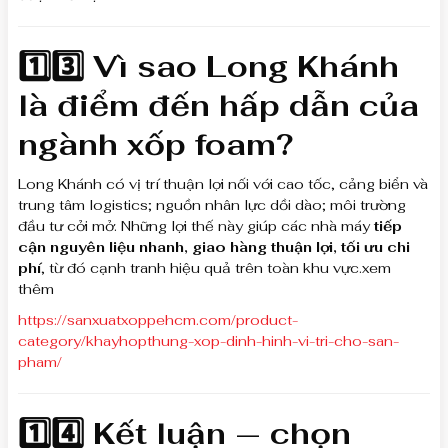
1️⃣3️⃣ Vì sao Long Khánh
là điểm đến hấp dẫn của
ngành xốp foam?
Long Khánh có vị trí thuận lợi nối với cao tốc, cảng biển và
trung tâm logistics; nguồn nhân lực dồi dào; môi trường
đầu tư cởi mở. Những lợi thế này giúp các nhà máy
tiếp
cận nguyên liệu nhanh, giao hàng thuận lợi, tối ưu chi
phí
, từ đó cạnh tranh hiệu quả trên toàn khu vực.xem
thêm
https://sanxuatxoppehcm.com/product-
category/khayhopthung-xop-dinh-hinh-vi-tri-cho-san-
pham/
1️⃣4️⃣ Kết luận — chọn