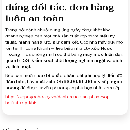
đúng đối tác, đơn hàng
luôn an toàn
Trong bối cảnh chuỗi cung ứng ngày càng khắt khe,
doanh nghiệp cần một nhà sản xuất xốp foam
hiểu kỹ
thuật, mạnh năng lực, giữ cam kết
. Các nhà máy quy mô
lớn tại TP Long Khánh — tiêu biểu như
cty xốp Ngọc
Hoàng
— đã chứng minh ưu thế bằng
máy móc hiện đại,
quản trị 5S, kiểm soát chất lượng nghiêm ngặt và dịch
vụ linh hoạt
.
Nếu bạn muốn
bao bì chắc chắn, chi phí hợp lý, tiến độ
đảm bảo
, hãy
chát zalo 0563.99.66.99 cty xốp ngọc
hoàng
để được tư vấn phương án phù hợp nhất.xem tiếp
https://xopngochoang.vn/danh-muc-san-pham/xop-
hoi/tui-xop-khi/