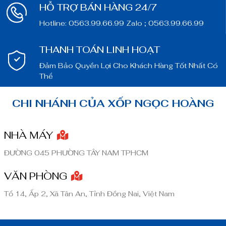
HỖ TRỢ BÁN HÀNG 24/7
Hotline: 0563.99.66.99 Zalo ; 0563.99.66.99
THANH TOÁN LINH HOẠT
Đảm Bảo Quyền Lợi Cho Khách Hàng Tốt Nhất Có
Thể
CHI NHÁNH CỦA XỐP NGỌC HOÀNG
NHÀ MÁY
ĐƯỜNG 045 PHƯỜNG TÂY NAM TPHCM
VĂN PHÒNG
Tổ 14, Ấp 2, Xã Tân An, Tỉnh Đồng Nai, Việt Nam