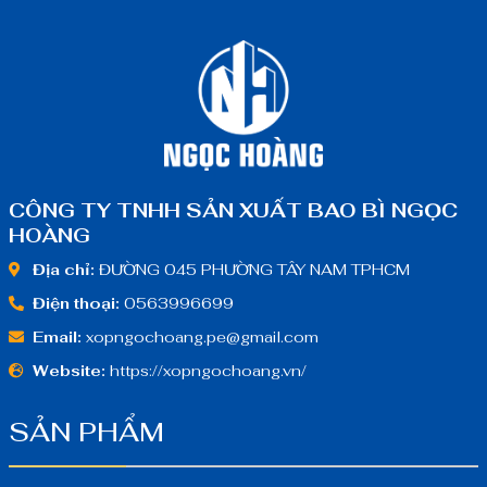
CÔNG TY TNHH SẢN XUẤT BAO BÌ NGỌC
HOÀNG
Địa chỉ:
ĐƯỜNG 045 PHƯỜNG TÂY NAM TPHCM
Điện thoại:
0563996699
Email:
xopngochoang.pe@gmail.com
Website:
https://xopngochoang.vn/
SẢN PHẨM