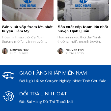
Sản xuất xốp foam lớn nhất
Sản xuất xốp foam lớn nhất
huyện Cẩm Mỹ
huyện Định Quán
Hòa mình vào thời đại “bình
Hòa mình vào thời đại “bình
thường mới”, ngành truyền
thường mới”, ngành truyền
thông quảng cáo Việt Nam với
thông quảng cáo Việt Nam với
nguồn lực dồi dào và chiến lược
nguồn lực dồi dào và chiến lược
Nguyen Huy
Nguyen Huy
31 Th12 2025
31 Th12 2025
bài bản, sẵn sàng ghi danh trên
bài bản, sẵn sàng ghi danh trên
bản đồ chuyển đổi số toàn cầu.
bản đồ chuyển đổi số toàn cầu.
GIAO HÀNG KHẮP MIỀN NAM
Đội Ngũ Lái Xe Chuyên Nghiệp Nhiệt Tình Chu Đáo
ĐỔI TRẢ LINH HOẠT
Đặt Sai Hàng Đổi Trả Thoải Mái