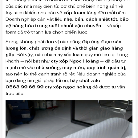
của các nhà máy điện tử, cơ khí, chế biến nông sản và
logistics khiến nhu cầu về
xốp foam
tăng đều mỗi năm.
Doanh nghiệp cần vật liệu
nhẹ, bền, cách nhiệt tốt, bảo
vệ hàng hóa trong suốt chuỗi vận chuyển
— và xốp
foam đã trở thành lựa chọn chiến lược.
Song, không phải đơn vị nào cũng đáp ứng được
sản
lượng lớn, chất lượng ổn định và thời gian giao hàng
gấp
. Bởi vậy, các nhà máy xốp foam quy mô lớn tại Long
Khánh — nổi bật như
cty xốp Ngọc Hoàng
— đã đầu tư
mạnh mẽ vào
nhà xưởng, máy móc, quy trình quản trị
,
tạo nên lợi thế cạnh tranh rõ rệt. Nếu doanh nghiệp của
bạn đang tìm giải pháp tối ưu, hãy
chát zalo
0563.99.66.99 cty xốp ngọc hoàng
để được tư vấn
trực tiếp.