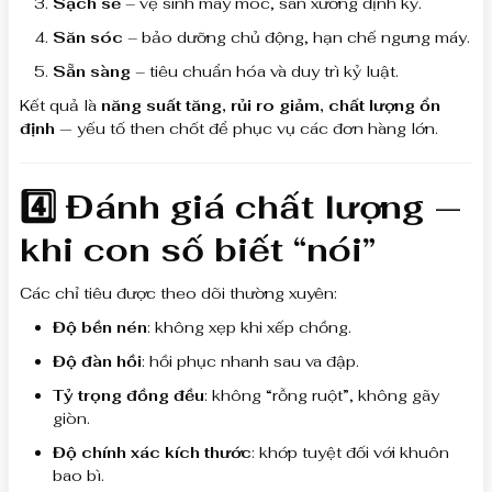
Sạch sẽ
– vệ sinh máy móc, sàn xưởng định kỳ.
Săn sóc
– bảo dưỡng chủ động, hạn chế ngưng máy.
Sẵn sàng
– tiêu chuẩn hóa và duy trì kỷ luật.
Kết quả là
năng suất tăng, rủi ro giảm, chất lượng ổn
định
— yếu tố then chốt để phục vụ các đơn hàng lớn.
4️⃣ Đánh giá chất lượng —
khi con số biết “nói”
Các chỉ tiêu được theo dõi thường xuyên:
Độ bền nén
: không xẹp khi xếp chồng.
Độ đàn hồi
: hồi phục nhanh sau va đập.
Tỷ trọng đồng đều
: không “rỗng ruột”, không gãy
giòn.
Độ chính xác kích thước
: khớp tuyệt đối với khuôn
bao bì.