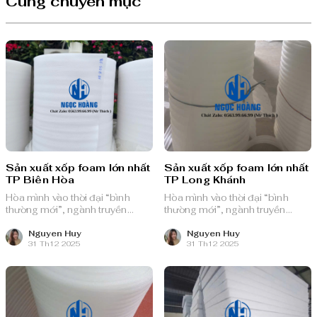
Cùng chuyên mục
Sản xuất xốp foam lớn nhất
Sản xuất xốp foam lớn nhất
TP Biên Hòa
TP Long Khánh
Hòa mình vào thời đại “bình
Hòa mình vào thời đại “bình
thường mới”, ngành truyền
thường mới”, ngành truyền
thông quảng cáo Việt Nam với
thông quảng cáo Việt Nam với
nguồn lực dồi dào và chiến lược
nguồn lực dồi dào và chiến lược
Nguyen Huy
Nguyen Huy
31 Th12 2025
31 Th12 2025
bài bản, sẵn sàng ghi danh trên
bài bản, sẵn sàng ghi danh trên
bản đồ chuyển đổi số toàn cầu.
bản đồ chuyển đổi số toàn cầu.