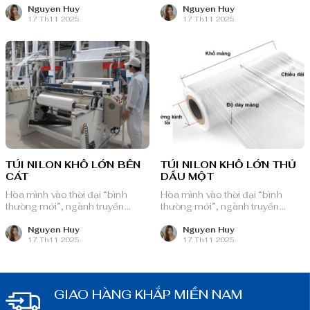
nguồn lực dồi dào và chiến lược
nguồn lực dồi dào và chiến lược
Nguyen Huy
Nguyen Huy
17 Th11 2025
17 Th11 2025
bài bản, sẵn sàng ghi danh trên
bài bản, sẵn sàng ghi danh trên
bản đồ chuyển đổi số toàn cầu.
bản đồ chuyển đổi số toàn cầu.
TÚI NILON KHỔ LỚN BẾN
TÚI NILON KHỔ LỚN THỦ
CÁT
DẦU MỘT
Hòa mình vào thời đại “bình
Hòa mình vào thời đại “bình
thường mới”, ngành truyền
thường mới”, ngành truyền
thông quảng cáo Việt Nam với
thông quảng cáo Việt Nam với
nguồn lực dồi dào và chiến lược
nguồn lực dồi dào và chiến lược
Nguyen Huy
Nguyen Huy
17 Th11 2025
17 Th11 2025
bài bản, sẵn sàng ghi danh trên
bài bản, sẵn sàng ghi danh trên
bản đồ chuyển đổi số toàn cầu.
bản đồ chuyển đổi số toàn cầu.
GIAO HÀNG KHẮP MIỀN NAM