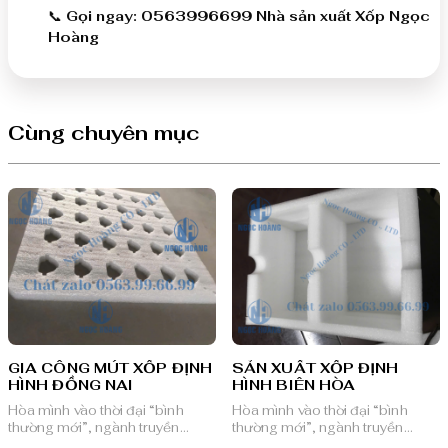
📞
Gọi ngay: 0563996699 Nhà sản xuất Xốp Ngọc
Hoàng
Cùng chuyên mục
GIA CÔNG MÚT XỐP ĐỊNH
SẢN XUẤT XỐP ĐỊNH
HÌNH ĐỒNG NAI
HÌNH BIÊN HÒA
Hòa mình vào thời đại “bình
Hòa mình vào thời đại “bình
thường mới”, ngành truyền
thường mới”, ngành truyền
thông quảng cáo Việt Nam với
thông quảng cáo Việt Nam với