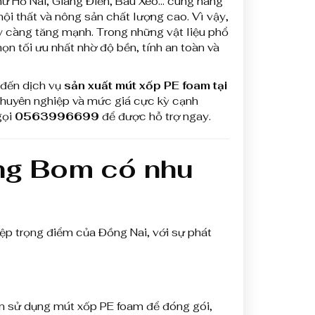
như Hố Nai, Giang Điền, Bàu Xéo… cùng hàng
 nội thất và nông sản chất lượng cao. Vì vậy,
ày càng tăng mạnh. Trong những vật liệu phổ
n tối ưu nhất nhờ độ bền, tính an toàn và
đến dịch vụ
sản xuất mút xốp PE foam tại
 chuyên nghiệp và mức giá cực kỳ cạnh
gọi
0563996699
để được hỗ trợ ngay.
ảng Bom có nhu
ệp trọng điểm của Đồng Nai, với sự phát
ần sử dụng mút xốp PE foam để đóng gói,