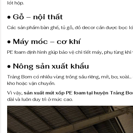
lót hộp.
• Gỗ – nội thất
Các sản phẩm bàn ghế, tủ gỗ, đồ decor cần được bọc l
• Máy móc – cơ khí
PE foam định hình giúp bảo vệ chi tiết máy, phụ tùng khi
• Nông sản xuất khẩu
Trảng Bom có nhiều vùng trồng sầu riêng, mít, bơ, xoài…
kho hoặc vận chuyển.
Vì vậy,
sản xuất mút xốp PE foam tại huyện Trảng B
dài và luôn duy trì ở mức cao.