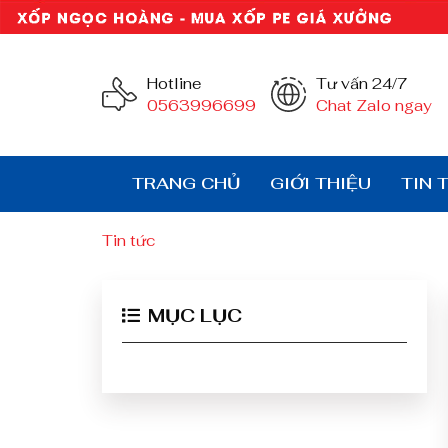
Hotline
Tư vấn 24/7
0563996699
Chat Zalo ngay
TRANG CHỦ
GIỚI THIỆU
TIN 
Tin tức
MỤC LỤC