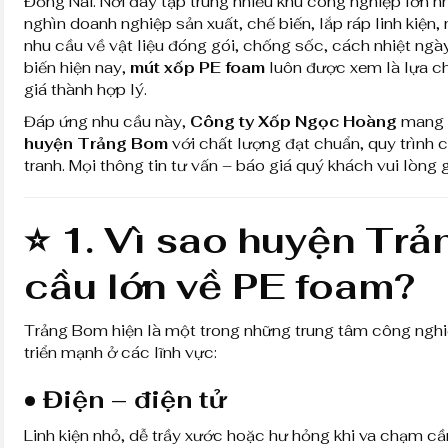
Đồng Nai. Nơi đây tập trung nhiều khu công nghiệp lớn 
nghìn doanh nghiệp sản xuất, chế biến, lắp ráp linh kiện,
nhu cầu về vật liệu đóng gói, chống sốc, cách nhiệt ng
biến hiện nay,
mút xốp PE foam
luôn được xem là lựa chọ
giá thành hợp lý.
Đáp ứng nhu cầu này,
Công ty Xốp Ngọc Hoàng
mang 
huyện Trảng Bom
với chất lượng đạt chuẩn, quy trình
tranh. Mọi thông tin tư vấn – báo giá quý khách vui lòng 
⭐
1. Vì sao huyện Tr
cầu lớn về PE foam?
Trảng Bom hiện là một trong những trung tâm công nghi
triển mạnh ở các lĩnh vực:
• Điện – điện tử
Linh kiện nhỏ, dễ trầy xước hoặc hư hỏng khi va chạm c