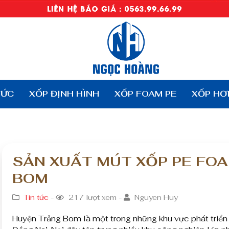
TỨC
XỐP ĐỊNH HÌNH
XỐP FOAM PE
XỐP HƠ
SẢN XUẤT MÚT XỐP PE FO
BOM
Tin tức
-
217 lượt xem -
Nguyen Huy
Huyện Trảng Bom là một trong những khu vực phát triển 