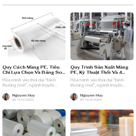
Quy Cách Màng PE, Tiêu
Quy Trình Sản Xuất Màng
Chí Lựa Chọn Và Bảng So
PE, Kỹ Thuật Thổi Và 4
Sánh
Bước Hiệu Quả
Hòa mình vào thời đại “bình
Hòa mình vào thời đại “bình
thường mới”, ngành truyền
thường mới”, ngành truyền
thông quảng cáo Việt Nam với
thông quảng cáo Việt Nam với
nguồn lực dồi dào và chiến lược
nguồn lực dồi dào và chiến lược
Nguyen Huy
Nguyen Huy
05 Th10 2025
05 Th10 2025
bài bản, sẵn sàng ghi danh trên
bài bản, sẵn sàng ghi danh trên
bản đồ chuyển đổi số toàn cầu.
bản đồ chuyển đổi số toàn cầu.