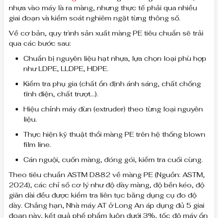
nhựa vào máy là ra màng, nhưng thực tế phải qua nhiều
giai đoạn và kiểm soát nghiêm ngặt từng thông số.
Về cơ bản, quy trình sản xuất màng PE tiêu chuẩn sẽ trải
qua các bước sau:
Chuẩn bị nguyên liệu hạt nhựa, lựa chọn loại phù hợp
như LDPE, LLDPE, HDPE.
Kiểm tra phụ gia (chất ổn định ánh sáng, chất chống
tĩnh điện, chất trượt…).
Hiệu chỉnh máy đùn (extruder) theo từng loại nguyên
liệu.
Thực hiện kỹ thuật thổi màng PE trên hệ thống blown
film line.
Cán nguội, cuốn màng, đóng gói, kiểm tra cuối cùng.
Theo tiêu chuẩn ASTM D882 về màng PE (Nguồn: ASTM,
2024), các chỉ số cơ lý như độ dày màng, độ bền kéo, độ
giãn dài đều được kiểm tra liên tục bằng dụng cụ đo độ
dày. Chẳng hạn, Nhà máy AT ở Long An áp dụng đủ 5 giai
đoạn này, kết quả phế phẩm luôn dưới 3%, tốc độ máy ổn