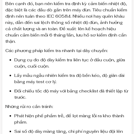
Bên cạnh đó, bạn nên kiểm tra định kỳ cảm biến nhiệt độ,
đặc biệt là các đầu dò gắn trên máy đùn. Tiêu chuẩn kiểm
định nên tuân theo IEC 60584. Nhiều nơi hay quên khâu
này, dẫn đến sai lệch thông số nhiệt độ đùn, ảnh hưởng
cả chất lượng và an toàn. Đề xuất: lên kế hoạch hiệu
chuẩn cảm biến mỗi 6 tháng/lần, lưu hồ sơ kiểm định cẩn
thận.
Các phương pháp kiểm tra nhanh tại dây chuyền:
Dụng cụ đo độ dày kiểm tra liên tục ở đầu cuộn, giữa
cuộn, cuối cuộn.
Lấy mẫu ngẫu nhiên kiểm tra độ bền kéo, độ giãn dài
bằng máy test cơ lý.
Đối chiếu tốc độ máy với bảng checklist đã thiết lập từ
trước.
Những rủi ro cần tránh:
Phát hiện phế phẩm trễ, để lọt màng lỗi ra kho thành
phẩm.
Sai số độ dày màng tăng, chi phí nguyên liệu đội lên