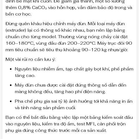
dính bề mặt khi cuốn. Để giảm giá thành, một số xưởng
thêm 0,8% CaCO₃ vào hỗn hợp, vẫn đảm bảo độ trong và
bền cơ học.
Đừng quên khâu hiệu chỉnh máy đùn. Mỗi loại máy đùn
(extruder) lại có thông số khác nhau, bạn nên lập bảng
chuẩn cho từng model. Thường vùng nóng chảy cài đặt
160–180°C, vùng đầu đùn 200–220°C. Máy trục đôi 90
mm tiêu chuẩn sẽ tiêu thụ khoảng 90–120 kg nhựa/giờ.
Một vài rủi ro cần lưu ý:
Nguyên liệu nhiễm ẩm, tạp chất gây bọt khí, phế phẩm
tăng cao.
Máy đùn chưa được cài đặt đúng thông số dẫn đến
màng không đều, tăng hao phí điện năng.
Pha chế phụ gia sai tỷ lệ ảnh hưởng tới khả năng in ấn
và tính năng sản phẩm cuối.
Bạn có thể bắt đầu bằng việc lập một bảng kiểm soát đầu
vào nguyên liệu, kiểm tra độ ẩm, test MFI, cân phối trộn
phụ gia đúng công thức trước mỗi ca sản xuất.