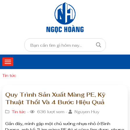
Tin tức
Quy Trình Sản Xuất Màng PE, Kỹ
Thuật Thổi Và 4 Bước Hiệu Quả
Tin tức
-
636 lượt xem -
Nguyen Huy
Gần đây, mình gặp một chủ xưởng nhựa nhỏ ở Bình
Dương, anh kể: “Làm màng PE thì ai cũng làm được, nhưng