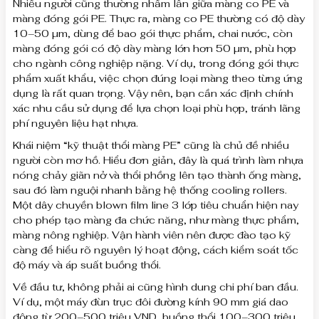
Nhiều người cũng thường nhầm lẫn giữa màng co PE và
màng đóng gói PE. Thực ra, màng co PE thường có độ dày
10–50 µm, dùng để bao gói thực phẩm, chai nước, còn
màng đóng gói có độ dày màng lớn hơn 50 µm, phù hợp
cho ngành công nghiệp nặng. Ví dụ, trong đóng gói thực
phẩm xuất khẩu, việc chọn đúng loại màng theo từng ứng
dụng là rất quan trọng. Vậy nên, bạn cần xác định chính
xác nhu cầu sử dụng để lựa chọn loại phù hợp, tránh lãng
phí nguyên liệu hạt nhựa.
Khái niệm “kỹ thuật thổi màng PE” cũng là chủ đề nhiều
người còn mơ hồ. Hiểu đơn giản, đây là quá trình làm nhựa
nóng chảy giãn nở và thổi phồng lên tạo thành ống màng,
sau đó làm nguội nhanh bằng hệ thống cooling rollers.
Một dây chuyền blown film line 3 lớp tiêu chuẩn hiện nay
cho phép tạo màng đa chức năng, như màng thực phẩm,
màng nông nghiệp. Vận hành viên nên được đào tạo kỹ
càng để hiểu rõ nguyên lý hoạt động, cách kiểm soát tốc
độ máy và áp suất buồng thổi.
Về đầu tư, không phải ai cũng hình dung chi phí ban đầu.
Ví dụ, một máy đùn trục đôi đường kính 90 mm giá dao
động từ 200–500 triệu VND, buồng thổi 100–300 triệu