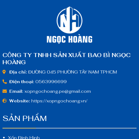
CÔNG TY TNHH SẢN XUẤT BAO BÌ NGỌC
HOÀNG
Địa chỉ:
ĐƯỜNG 045 PHƯỜNG TÂY NAM TPHCM
Điện thoại:
0563996699
Email:
xopngochoang.pe@gmail.com
Website:
https://xopngochoang.vn/
SẢN PHẨM
Xốp Định Hình