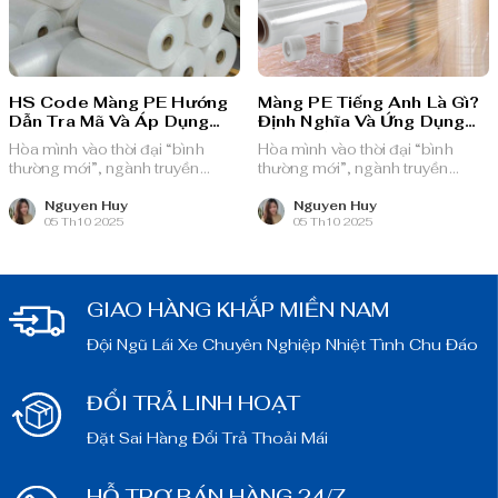
HS Code Màng PE Hướng
Màng PE Tiếng Anh Là Gì?
Dẫn Tra Mã Và Áp Dụng
Định Nghĩa Và Ứng Dụng
Thuế
Thực Tiễn
Hòa mình vào thời đại “bình
Hòa mình vào thời đại “bình
thường mới”, ngành truyền
thường mới”, ngành truyền
thông quảng cáo Việt Nam với
thông quảng cáo Việt Nam với
nguồn lực dồi dào và chiến lược
nguồn lực dồi dào và chiến lược
Nguyen Huy
Nguyen Huy
05 Th10 2025
05 Th10 2025
bài bản, sẵn sàng ghi danh trên
bài bản, sẵn sàng ghi danh trên
bản đồ chuyển đổi số toàn cầu.
bản đồ chuyển đổi số toàn cầu.
GIAO HÀNG KHẮP MIỀN NAM
Đội Ngũ Lái Xe Chuyên Nghiệp Nhiệt Tình Chu Đáo
ĐỔI TRẢ LINH HOẠT
Đặt Sai Hàng Đổi Trả Thoải Mái
HỖ TRỢ BÁN HÀNG 24/7