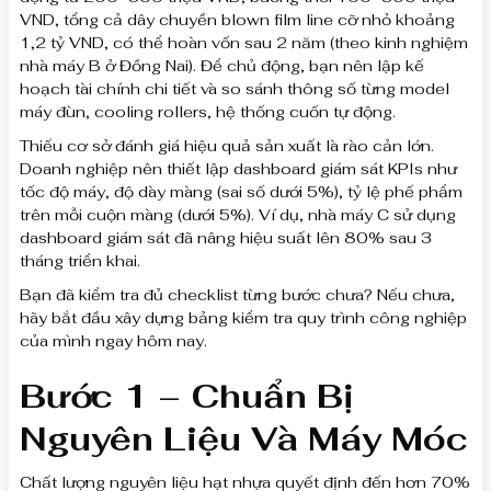
VND, tổng cả dây chuyền blown film line cỡ nhỏ khoảng
1,2 tỷ VND, có thể hoàn vốn sau 2 năm (theo kinh nghiệm
nhà máy B ở Đồng Nai). Để chủ động, bạn nên lập kế
hoạch tài chính chi tiết và so sánh thông số từng model
máy đùn, cooling rollers, hệ thống cuốn tự động.
Thiếu cơ sở đánh giá hiệu quả sản xuất là rào cản lớn.
Doanh nghiệp nên thiết lập dashboard giám sát KPIs như
tốc độ máy, độ dày màng (sai số dưới 5%), tỷ lệ phế phẩm
trên mỗi cuộn màng (dưới 5%). Ví dụ, nhà máy C sử dụng
dashboard giám sát đã nâng hiệu suất lên 80% sau 3
tháng triển khai.
Bạn đã kiểm tra đủ checklist từng bước chưa? Nếu chưa,
hãy bắt đầu xây dựng bảng kiểm tra quy trình công nghiệp
của mình ngay hôm nay.
Bước 1 – Chuẩn Bị
Nguyên Liệu Và Máy Móc
Chất lượng nguyên liệu hạt nhựa quyết định đến hơn 70%