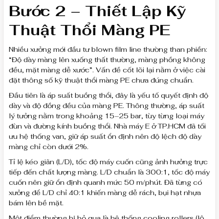
Bước 2 – Thiết Lập Kỹ
Thuật Thổi Màng PE
Nhiều xưởng mới đầu tư blown film line thường than phiền:
“Độ dày màng lên xuống thất thường, màng phồng không
đều, mặt màng dễ xước”. Vấn đề cốt lõi lại nằm ở việc cài
đặt thông số kỹ thuật thổi màng PE chưa đúng chuẩn.
Đầu tiên là áp suất buồng thổi, đây là yếu tố quyết định độ
dày và độ đồng đều của màng PE. Thông thường, áp suất
lý tưởng nằm trong khoảng 15–25 bar, tùy từng loại máy
đùn và đường kính buồng thổi. Nhà máy E ở TP.HCM đã tối
ưu hệ thống van, giữ áp suất ổn định nên độ lệch độ dày
màng chỉ còn dưới 2%.
Tỉ lệ kéo giãn (L/D), tốc độ máy cuốn cũng ảnh hưởng trực
tiếp đến chất lượng màng. L/D chuẩn là 300:1, tốc độ máy
cuốn nên giữ ổn định quanh mức 50 m/phút. Đã từng có
xưởng để L/D chỉ 40:1 khiến màng dễ rách, bụi hạt nhựa
bám lên bề mặt.
Một điểm thường bị bỏ qua là hệ thống cooling rollers (lô