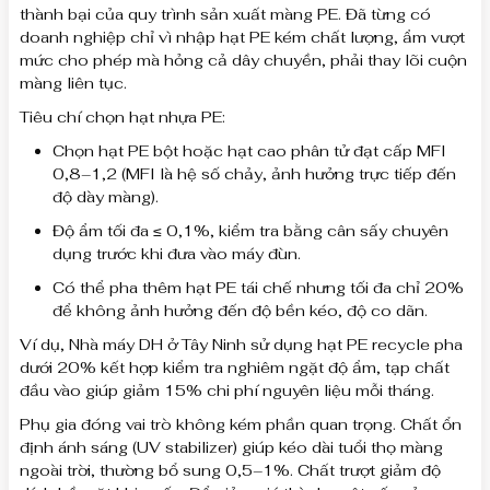
thành bại của quy trình sản xuất màng PE. Đã từng có
doanh nghiệp chỉ vì nhập hạt PE kém chất lượng, ẩm vượt
mức cho phép mà hỏng cả dây chuyền, phải thay lõi cuộn
màng liên tục.
Tiêu chí chọn hạt nhựa PE:
Chọn hạt PE bột hoặc hạt cao phân tử đạt cấp MFI
0,8–1,2 (MFI là hệ số chảy, ảnh hưởng trực tiếp đến
độ dày màng).
Độ ẩm tối đa ≤ 0,1%, kiểm tra bằng cân sấy chuyên
dụng trước khi đưa vào máy đùn.
Có thể pha thêm hạt PE tái chế nhưng tối đa chỉ 20%
để không ảnh hưởng đến độ bền kéo, độ co dãn.
Ví dụ, Nhà máy DH ở Tây Ninh sử dụng hạt PE recycle pha
dưới 20% kết hợp kiểm tra nghiêm ngặt độ ẩm, tạp chất
đầu vào giúp giảm 15% chi phí nguyên liệu mỗi tháng.
Phụ gia đóng vai trò không kém phần quan trọng. Chất ổn
định ánh sáng (UV stabilizer) giúp kéo dài tuổi thọ màng
ngoài trời, thường bổ sung 0,5–1%. Chất trượt giảm độ