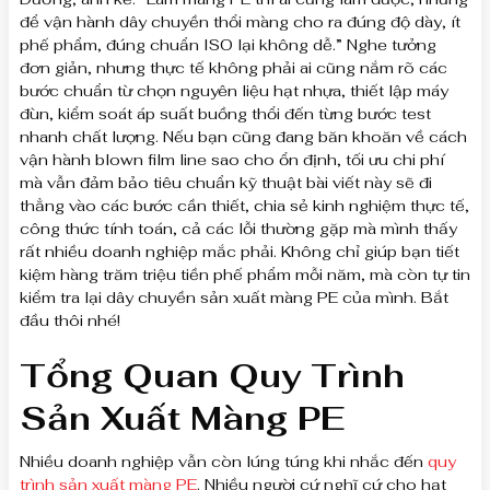
để vận hành dây chuyền thổi màng cho ra đúng độ dày, ít
phế phẩm, đúng chuẩn ISO lại không dễ.” Nghe tưởng
đơn giản, nhưng thực tế không phải ai cũng nắm rõ các
bước chuẩn từ chọn nguyên liệu hạt nhựa, thiết lập máy
đùn, kiểm soát áp suất buồng thổi đến từng bước test
nhanh chất lượng. Nếu bạn cũng đang băn khoăn về cách
vận hành blown film line sao cho ổn định, tối ưu chi phí
mà vẫn đảm bảo tiêu chuẩn kỹ thuật bài viết này sẽ đi
thẳng vào các bước cần thiết, chia sẻ kinh nghiệm thực tế,
công thức tính toán, cả các lỗi thường gặp mà mình thấy
rất nhiều doanh nghiệp mắc phải. Không chỉ giúp bạn tiết
kiệm hàng trăm triệu tiền phế phẩm mỗi năm, mà còn tự tin
kiểm tra lại dây chuyền sản xuất màng PE của mình. Bắt
đầu thôi nhé!
Tổng Quan Quy Trình
Sản Xuất Màng PE
Nhiều doanh nghiệp vẫn còn lúng túng khi nhắc đến
quy
trình sản xuất màng PE
. Nhiều người cứ nghĩ cứ cho hạt