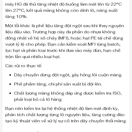
máy HG đã thử tăng nhiệt độ buồng làm mát lên từ 22°C
lên 27°C, kết quả màng không còn dính lô, năng suất
tăng 10%.
Một lỗi khác là phế liệu tăng đột ngột sau khi thay nguyên
liệu đầu vào. Trường hợp này đa phần do nhựa không
đồng nhất về hệ số chảy (MFI), hoặc hạt PE tái chế dùng
vượt tỷ lệ cho phép. Bạn cần kiểm soát MFI từng batch,
lọc hạt và phân loại trước khi đưa vào máy đùn, hạn chế
trộn lẫn quá nhiều loại hạt.
Các rủi ro thực tế:
Dây chuyền dừng đột ngột, gây hỏng lõi cuộn màng.
Phế phẩm tăng, chi phí sản xuất bị đội lên.
Chất lượng màng không đáp ứng được kiểm tra ISO,
phải loại bỏ cả lô hàng.
Bạn nên kiểm tra lại hệ thống nhiệt độ làm mát định kỳ,
phân tích chất lượng từng lô nguyên liệu, tăng cường đào
tạo kỹ thuật viên về xử lý sự cố trên dây chuyền thổi màng.