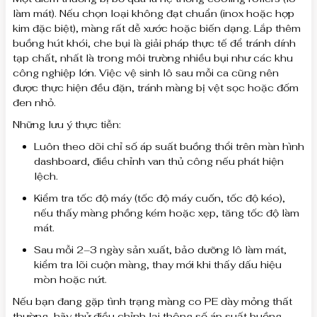
làm mát). Nếu chọn loại không đạt chuẩn (inox hoặc hợp
kim đặc biệt), màng rất dễ xước hoặc biến dạng. Lắp thêm
buồng hút khói, che bụi là giải pháp thực tế để tránh dính
tạp chất, nhất là trong môi trường nhiều bụi như các khu
công nghiệp lớn. Việc vệ sinh lô sau mỗi ca cũng nên
được thực hiện đều đặn, tránh màng bị vệt sọc hoặc đốm
đen nhỏ.
Những lưu ý thực tiễn:
Luôn theo dõi chỉ số áp suất buồng thổi trên màn hình
dashboard, điều chỉnh van thủ công nếu phát hiện
lệch.
Kiểm tra tốc độ máy (tốc độ máy cuốn, tốc độ kéo),
nếu thấy màng phồng kém hoặc xẹp, tăng tốc độ làm
mát.
Sau mỗi 2–3 ngày sản xuất, bảo dưỡng lô làm mát,
kiểm tra lõi cuộn màng, thay mới khi thấy dấu hiệu
mòn hoặc nứt.
Nếu bạn đang gặp tình trạng màng co PE dày mỏng thất
thường, hãy thử điều chỉnh lại thông số áp suất buồng