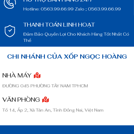
Hotline: 0563.99.66.99 Zalo ; 0563.99.66.99
THANH TOÁN LINH HOẠT
Đảm Bảo Quyền Lợi Cho Khách Hàng Tốt Nhất Có
Thể
CHI NHÁNH CỦA XỐP NGỌC HOÀNG
NHÀ MÁY
ĐƯỜNG 045 PHƯỜNG TÂY NAM TPHCM
VĂN PHÒNG
Tổ 14, Ấp 2, Xã Tân An, Tỉnh Đồng Nai, Việt Nam