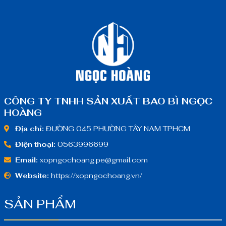
CÔNG TY TNHH SẢN XUẤT BAO BÌ NGỌC
HOÀNG
Địa chỉ:
ĐƯỜNG 045 PHƯỜNG TÂY NAM TPHCM
Điện thoại:
0563996699
Email:
xopngochoang.pe@gmail.com
Website:
https://xopngochoang.vn/
SẢN PHẨM