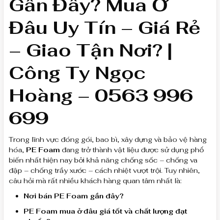
Gần Đây? Mua Ở
Đâu Uy Tín – Giá Rẻ
– Giao Tận Nơi? |
Công Ty Ngọc
Hoàng – 0563 996
699
Trong lĩnh vực đóng gói, bao bì, xây dựng và bảo vệ hàng
hóa,
PE Foam
đang trở thành vật liệu được sử dụng phổ
biến nhất hiện nay bởi khả năng chống sốc – chống va
đập – chống trầy xước – cách nhiệt vượt trội. Tuy nhiên,
câu hỏi mà rất nhiều khách hàng quan tâm nhất là:
Nơi bán PE Foam gần đây?
PE Foam mua ở đâu giá tốt và chất lượng đạt