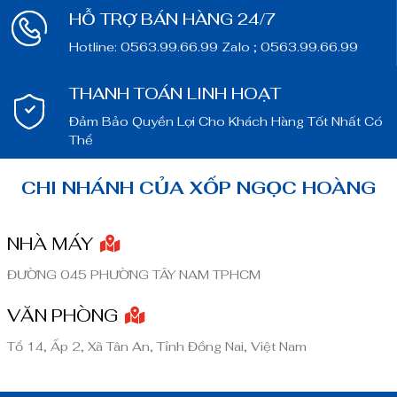
HỖ TRỢ BÁN HÀNG 24/7
Hotline: 0563.99.66.99 Zalo ; 0563.99.66.99
THANH TOÁN LINH HOẠT
Đảm Bảo Quyền Lợi Cho Khách Hàng Tốt Nhất Có
Thể
CHI NHÁNH CỦA XỐP NGỌC HOÀNG
NHÀ MÁY
ĐƯỜNG 045 PHƯỜNG TÂY NAM TPHCM
VĂN PHÒNG
Tổ 14, Ấp 2, Xã Tân An, Tỉnh Đồng Nai, Việt Nam