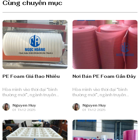
Cùng chuyên mục
PE Foam Giá Bao Nhiêu
Nơi Bán PE Foam Gần Đây
Hòa mình vào thời đại “bình
Hòa mình vào thời đại “bình
thường mới”, ngành truyền
thường mới”, ngành truyền
thông quảng cáo Việt Nam với
thông quảng cáo Việt Nam với
nguồn lực dồi dào và chiến lược
nguồn lực dồi dào và chiến lược
Nguyen Huy
Nguyen Huy
01 Th12 2025
01 Th12 2025
bài bản, sẵn sàng ghi danh trên
bài bản, sẵn sàng ghi danh trên
bản đồ chuyển đổi số toàn cầu.
bản đồ chuyển đổi số toàn cầu.