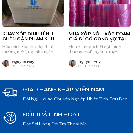
KHAY XỐP ĐỊNH HÌNH
MUA XỐP NỔ – XỐP FOAM
CHÈN SẢN PHẨM KHU
GIÁ SỈ CÓ CÔNG NỢ TẠI
VỰC PHÍA NAM
CÔNG TY TNHH SẢN
Hòa mình vào thời đại “bình
Hòa mình vào thời đại “bình
XUẤT BAO BÌ NGỌC
thường mới”, ngành truyền
thường mới”, ngành truyền
HOÀNG
thông quảng cáo Việt Nam với
thông quảng cáo Việt Nam với
nguồn lực dồi dào và chiến lược
nguồn lực dồi dào và chiến lược
Nguyen Huy
Nguyen Huy
01 Th12 2025
01 Th12 2025
bài bản, sẵn sàng ghi danh trên
bài bản, sẵn sàng ghi danh trên
bản đồ chuyển đổi số toàn cầu.
bản đồ chuyển đổi số toàn cầu.
GIAO HÀNG KHẮP MIỀN NAM
Đội Ngũ Lái Xe Chuyên Nghiệp Nhiệt Tình Chu Đáo
ĐỔI TRẢ LINH HOẠT
Đặt Sai Hàng Đổi Trả Thoải Mái