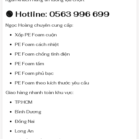
🟢 Hotline:
0563 996 699
Ngọc Hoàng chuyên cung cấp:
Xốp PE Foam cuộn
PE Foam cách nhiệt
PE Foam chống tĩnh điện
PE Foam tấm
PE Foam phủ bạc
PE Foam theo kích thước yêu cầu
Giao hàng nhanh toàn khu vực:
TP.HCM
Bình Dương
Đồng Nai
Long An