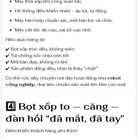
Máy thổi xốp khí công suất lớn
Hệ thống điều khiển nhiệt – áp lực tự động
Máy hàn mép chuẩn xác, mối hàn kín và chắc
Máy cắt tốc độ cao, sai số cực nhỏ
Hiệu quả mang lại:
✔️ Bọt xốp tròn đều, không méo
✔️ Túi chống sốc chịu nén tốt
✔️ Mối hàn đẹp, không rò khí
✔️ Sản phẩm đồng đều, nhìn là thấy “chất”
Có thể nói, dây chuyền nơi đây hoạt động như
robot
công nghiệp
, đưa tiêu chuẩn sản xuất lên tầm cao mới.
4️⃣ Bọt xốp to — căng —
đàn hồi “đã mắt, đã tay”
Điểm khiến khách hàng yêu thích: