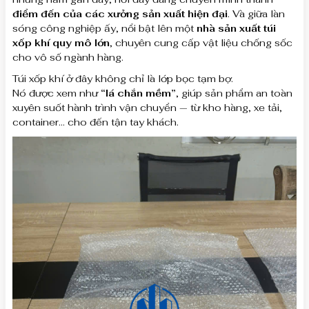
điểm đến của các xưởng sản xuất hiện đại
. Và giữa làn
sóng công nghiệp ấy, nổi bật lên một
nhà sản xuất túi
xốp khí quy mô lớn
, chuyên cung cấp vật liệu chống sốc
cho vô số ngành hàng.
Túi xốp khí ở đây không chỉ là lớp bọc tạm bợ.
Nó được xem như
“lá chắn mềm”
, giúp sản phẩm an toàn
xuyên suốt hành trình vận chuyển — từ kho hàng, xe tải,
container… cho đến tận tay khách.