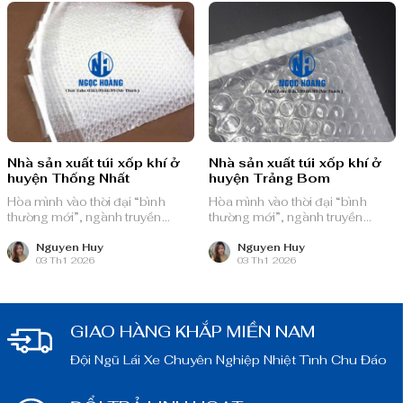
Nhà sản xuất túi xốp khí ở
Nhà sản xuất túi xốp khí ở
huyện Thống Nhất
huyện Trảng Bom
Hòa mình vào thời đại “bình
Hòa mình vào thời đại “bình
thường mới”, ngành truyền
thường mới”, ngành truyền
thông quảng cáo Việt Nam với
thông quảng cáo Việt Nam với
nguồn lực dồi dào và chiến lược
nguồn lực dồi dào và chiến lược
Nguyen Huy
Nguyen Huy
03 Th1 2026
03 Th1 2026
bài bản, sẵn sàng ghi danh trên
bài bản, sẵn sàng ghi danh trên
bản đồ chuyển đổi số toàn cầu.
bản đồ chuyển đổi số toàn cầu.
GIAO HÀNG KHẮP MIỀN NAM
Đội Ngũ Lái Xe Chuyên Nghiệp Nhiệt Tình Chu Đáo