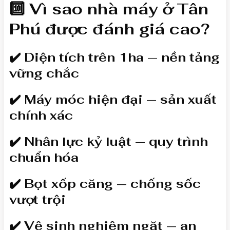
🔟 Vì sao nhà máy ở Tân
Phú được đánh giá cao?
✔️ Diện tích trên 1ha — nền tảng
vững chắc
✔️ Máy móc hiện đại — sản xuất
chính xác
✔️ Nhân lực kỷ luật — quy trình
chuẩn hóa
✔️ Bọt xốp căng — chống sốc
vượt trội
✔️ Vệ sinh nghiêm ngặt — an