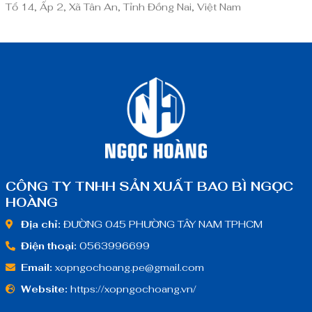
Tổ 14, Ấp 2, Xã Tân An, Tỉnh Đồng Nai, Việt Nam
CÔNG TY TNHH SẢN XUẤT BAO BÌ NGỌC
HOÀNG
Địa chỉ:
ĐƯỜNG 045 PHƯỜNG TÂY NAM TPHCM
Điện thoại:
0563996699
Email:
xopngochoang.pe@gmail.com
Website:
https://xopngochoang.vn/