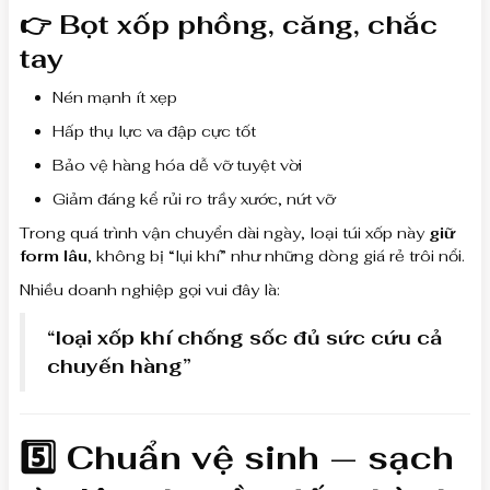
👉 Bọt xốp phồng, căng, chắc
tay
Nén mạnh ít xẹp
Hấp thụ lực va đập cực tốt
Bảo vệ hàng hóa dễ vỡ tuyệt vời
Giảm đáng kể rủi ro trầy xước, nứt vỡ
Trong quá trình vận chuyển dài ngày, loại túi xốp này
giữ
form lâu
, không bị “lụi khí” như những dòng giá rẻ trôi nổi.
Nhiều doanh nghiệp gọi vui đây là:
“loại xốp khí chống sốc đủ sức cứu cả
chuyến hàng”
5️⃣ Chuẩn vệ sinh — sạch