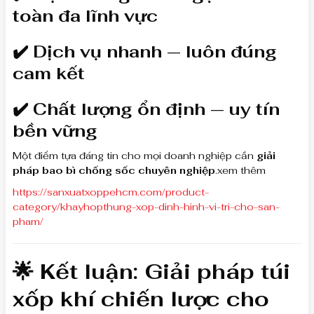
toàn đa lĩnh vực
✔️ Dịch vụ nhanh — luôn đúng
cam kết
✔️ Chất lượng ổn định — uy tín
bền vững
Một điểm tựa đáng tin cho mọi doanh nghiệp cần
giải
pháp bao bì chống sốc chuyên nghiệp
.xem thêm
https://sanxuatxoppehcm.com/product-
category/khayhopthung-xop-dinh-hinh-vi-tri-cho-san-
pham/
🌟 Kết luận: Giải pháp túi
xốp khí chiến lược cho