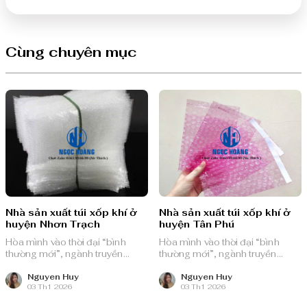
Cùng chuyên mục
Nhà sản xuất túi xốp khí ở
Nhà sản xuất túi xốp khí ở
huyện Nhơn Trạch
huyện Tân Phú
Hòa mình vào thời đại “bình
Hòa mình vào thời đại “bình
thường mới”, ngành truyền
thường mới”, ngành truyền
thông quảng cáo Việt Nam với
thông quảng cáo Việt Nam với
nguồn lực dồi dào và chiến lược
nguồn lực dồi dào và chiến lược
Nguyen Huy
Nguyen Huy
03 Th1 2026
03 Th1 2026
bài bản, sẵn sàng ghi danh trên
bài bản, sẵn sàng ghi danh trên
bản đồ chuyển đổi số toàn cầu.
bản đồ chuyển đổi số toàn cầu.