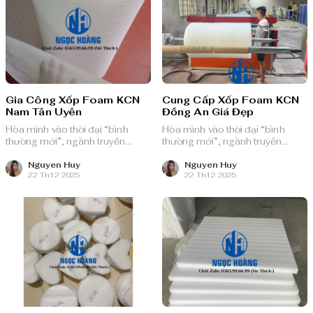
Gia Công Xốp Foam KCN
Cung Cấp Xốp Foam KCN
Nam Tân Uyên
Đồng An Giá Đẹp
Hòa mình vào thời đại “bình
Hòa mình vào thời đại “bình
thường mới”, ngành truyền
thường mới”, ngành truyền
thông quảng cáo Việt Nam với
thông quảng cáo Việt Nam với
nguồn lực dồi dào và chiến lược
nguồn lực dồi dào và chiến lược
Nguyen Huy
Nguyen Huy
22 Th12 2025
22 Th12 2025
bài bản, sẵn sàng ghi danh trên
bài bản, sẵn sàng ghi danh trên
bản đồ chuyển đổi số toàn cầu.
bản đồ chuyển đổi số toàn cầu.