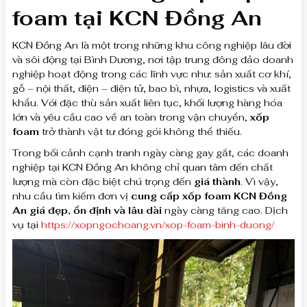
foam tại
KCN Đồng An
KCN Đồng An là một trong những khu công nghiệp lâu đời
và sôi động tại Bình Dương, nơi tập trung đông đảo doanh
nghiệp hoạt động trong các lĩnh vực như: sản xuất cơ khí,
gỗ – nội thất, điện – điện tử, bao bì, nhựa, logistics và xuất
khẩu. Với đặc thù sản xuất liên tục, khối lượng hàng hóa
lớn và yêu cầu cao về an toàn trong vận chuyển,
xốp
foam
trở thành vật tư đóng gói không thể thiếu.
Trong bối cảnh cạnh tranh ngày càng gay gắt, các doanh
nghiệp tại KCN Đồng An không chỉ quan tâm đến chất
lượng mà còn đặc biệt chú trọng đến
giá thành
. Vì vậy,
nhu cầu tìm kiếm đơn vị
cung cấp xốp foam KCN Đồng
An giá đẹp, ổn định và lâu dài
ngày càng tăng cao. Dịch
vụ tại
https://xopngochoang.vn/xop-foam-binh-duong/