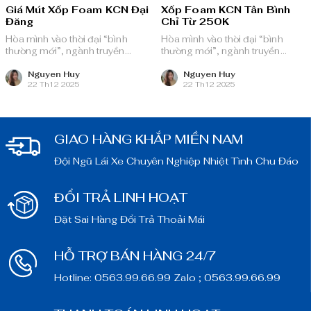
Giá Mút Xốp Foam KCN Đại
Xốp Foam KCN Tân Bình
Đăng
Chỉ Từ 250K
Hòa mình vào thời đại “bình
Hòa mình vào thời đại “bình
thường mới”, ngành truyền
thường mới”, ngành truyền
thông quảng cáo Việt Nam với
thông quảng cáo Việt Nam với
nguồn lực dồi dào và chiến lược
nguồn lực dồi dào và chiến lược
Nguyen Huy
Nguyen Huy
22 Th12 2025
22 Th12 2025
bài bản, sẵn sàng ghi danh trên
bài bản, sẵn sàng ghi danh trên
bản đồ chuyển đổi số toàn cầu.
bản đồ chuyển đổi số toàn cầu.
GIAO HÀNG KHẮP MIỀN NAM
Đội Ngũ Lái Xe Chuyên Nghiệp Nhiệt Tình Chu Đáo
ĐỔI TRẢ LINH HOẠT
Đặt Sai Hàng Đổi Trả Thoải Mái
HỖ TRỢ BÁN HÀNG 24/7
Hotline: 0563.99.66.99 Zalo ; 0563.99.66.99