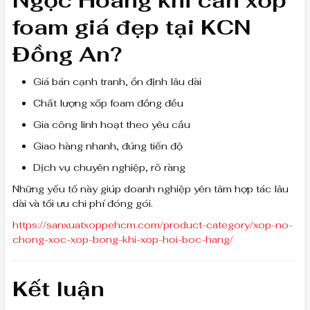
Ngọc Hoàng khi cần xốp
foam giá đẹp tại KCN
Đồng An?
Giá bán cạnh tranh, ổn định lâu dài
Chất lượng xốp foam đồng đều
Gia công linh hoạt theo yêu cầu
Giao hàng nhanh, đúng tiến độ
Dịch vụ chuyên nghiệp, rõ ràng
Những yếu tố này giúp doanh nghiệp yên tâm hợp tác lâu
dài và tối ưu chi phí đóng gói.
https://sanxuatxoppehcm.com/product-category/xop-no-
chong-xoc-xop-bong-khi-xop-hoi-boc-hang/
Kết luận