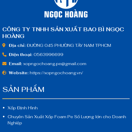
CÔNG TY TNHH SẢN XUẤT BAO BÌ NGỌC
HOÀNG
Địa chỉ:
ĐƯỜNG 045 PHƯỜNG TÂY NAM TPHCM
Điện thoại:
0563996699
Email:
xopngochoang.pe@gmail.com
Website:
https://xopngochoang.vn/
SẢN PHẨM
Xốp Định Hình
Chuyên Sản Xuất Xốp Foam Pe Số Lượng lớn cho Doanh
Nghiệp