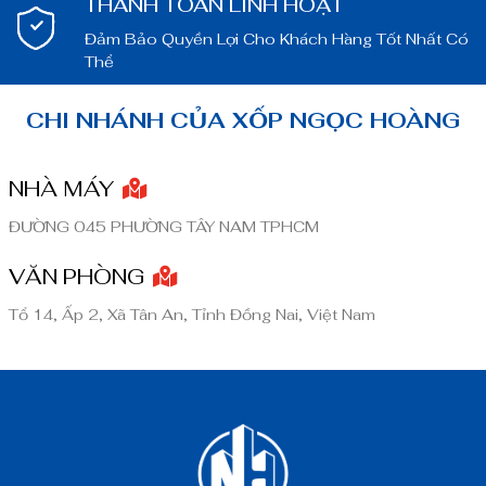
THANH TOÁN LINH HOẠT
Đảm Bảo Quyền Lợi Cho Khách Hàng Tốt Nhất Có
Thể
CHI NHÁNH CỦA XỐP NGỌC HOÀNG
NHÀ MÁY
ĐƯỜNG 045 PHƯỜNG TÂY NAM TPHCM
VĂN PHÒNG
Tổ 14, Ấp 2, Xã Tân An, Tỉnh Đồng Nai, Việt Nam