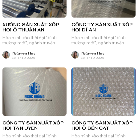
XƯỞNG SẢN XUẤT XỐP
CÔNG TY SẢN XUẤT XỐP
HƠI Ở THUẬN AN
HƠI DĨ AN
Hòa mình vào thời đại “bình
Hòa mình vào thời đại “bình
thường mới”, ngành truyền
thường mới”, ngành truyền
thông quảng cáo Việt Nam với
thông quảng cáo Việt Nam với
nguồn lực dồi dào và chiến lược
nguồn lực dồi dào và chiến lược
Nguyen Huy
Nguyen Huy
28 Th12 2025
28 Th12 2025
bài bản, sẵn sàng ghi danh trên
bài bản, sẵn sàng ghi danh trên
bản đồ chuyển đổi số toàn cầu.
bản đồ chuyển đổi số toàn cầu.
CÔNG TY SẢN XUẤT XỐP
CÔNG TY SẢN XUẤT XỐP
HƠI TÂN UYÊN
HƠI Ở BẾN CÁT
Hòa mình vào thời đại “bình
Hòa mình vào thời đại “bình