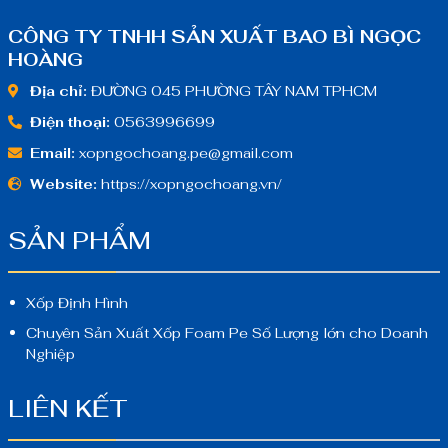
CÔNG TY TNHH SẢN XUẤT BAO BÌ NGỌC
HOÀNG
Địa chỉ:
ĐƯỜNG 045 PHƯỜNG TÂY NAM TPHCM
Điện thoại:
0563996699
Email:
xopngochoang.pe@gmail.com
Website:
https://xopngochoang.vn/
SẢN PHẨM
Xốp Định Hình
Chuyên Sản Xuất Xốp Foam Pe Số Lượng lớn cho Doanh
Nghiệp
LIÊN KẾT