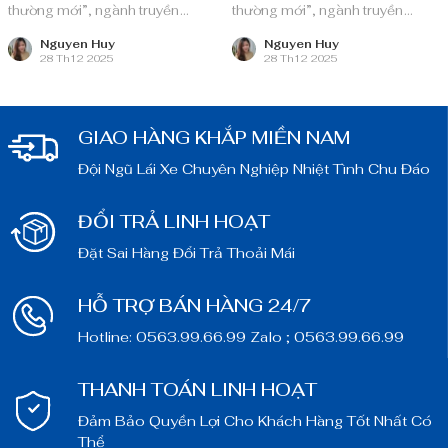
thường mới”, ngành truyền
thường mới”, ngành truyền
thông quảng cáo Việt Nam với
thông quảng cáo Việt Nam với
nguồn lực dồi dào và chiến lược
nguồn lực dồi dào và chiến lược
Nguyen Huy
Nguyen Huy
28 Th12 2025
28 Th12 2025
bài bản, sẵn sàng ghi danh trên
bài bản, sẵn sàng ghi danh trên
bản đồ chuyển đổi số toàn cầu.
bản đồ chuyển đổi số toàn cầu.
GIAO HÀNG KHẮP MIỀN NAM
Đội Ngũ Lái Xe Chuyên Nghiệp Nhiệt Tình Chu Đáo
ĐỔI TRẢ LINH HOẠT
Đặt Sai Hàng Đổi Trả Thoải Mái
HỖ TRỢ BÁN HÀNG 24/7
Hotline: 0563.99.66.99 Zalo ; 0563.99.66.99
THANH TOÁN LINH HOẠT
Đảm Bảo Quyền Lợi Cho Khách Hàng Tốt Nhất Có
Thể