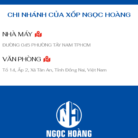
CHI NHÁNH CỦA XỐP NGỌC HOÀNG
NHÀ MÁY
ĐƯỜNG 045 PHƯỜNG TÂY NAM TPHCM
VĂN PHÒNG
Tổ 14, Ấp 2, Xã Tân An, Tỉnh Đồng Nai, Việt Nam