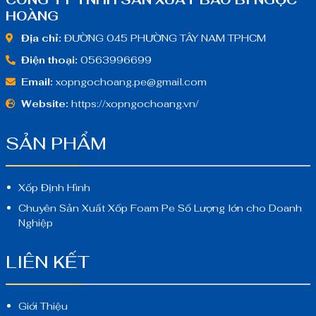
HOÀNG
Địa chỉ:
ĐƯỜNG 045 PHƯỜNG TÂY NAM TPHCM
Điện thoại:
0563996699
Email:
xopngochoang.pe@gmail.com
Website:
https://xopngochoang.vn/
SẢN PHẨM
Xốp Định Hình
Chuyên Sản Xuất Xốp Foam Pe Số Lượng lớn cho Doanh
Nghiệp
LIÊN KẾT
Giới Thiệu