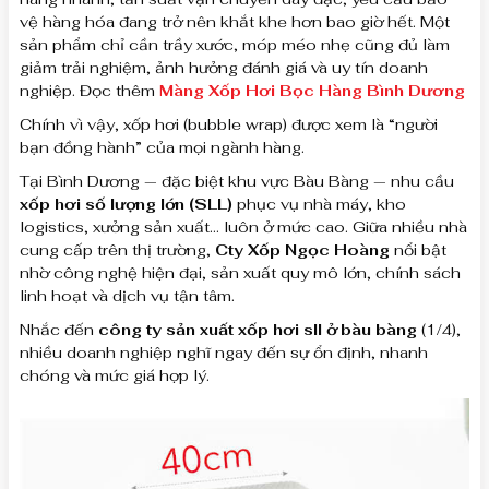
vệ hàng hóa đang trở nên khắt khe hơn bao giờ hết. Một
sản phẩm chỉ cần trầy xước, móp méo nhẹ cũng đủ làm
giảm trải nghiệm, ảnh hưởng đánh giá và uy tín doanh
nghiệp. Đọc thêm
Màng Xốp Hơi Bọc Hàng Bình Dương
Chính vì vậy, xốp hơi (bubble wrap) được xem là “người
bạn đồng hành” của mọi ngành hàng.
Tại Bình Dương — đặc biệt khu vực Bàu Bàng — nhu cầu
xốp hơi số lượng lớn (SLL)
phục vụ nhà máy, kho
logistics, xưởng sản xuất… luôn ở mức cao. Giữa nhiều nhà
cung cấp trên thị trường,
Cty Xốp Ngọc Hoàng
nổi bật
nhờ công nghệ hiện đại, sản xuất quy mô lớn, chính sách
linh hoạt và dịch vụ tận tâm.
Nhắc đến
công ty sản xuất xốp hơi sll ở bàu bàng
(1/4),
nhiều doanh nghiệp nghĩ ngay đến sự ổn định, nhanh
chóng và mức giá hợp lý.