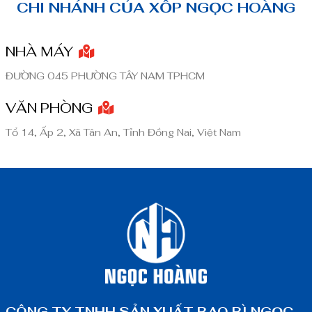
CHI NHÁNH CỦA XỐP NGỌC HOÀNG
NHÀ MÁY
ĐƯỜNG 045 PHƯỜNG TÂY NAM TPHCM
VĂN PHÒNG
Tổ 14, Ấp 2, Xã Tân An, Tỉnh Đồng Nai, Việt Nam
CÔNG TY TNHH SẢN XUẤT BAO BÌ NGỌC