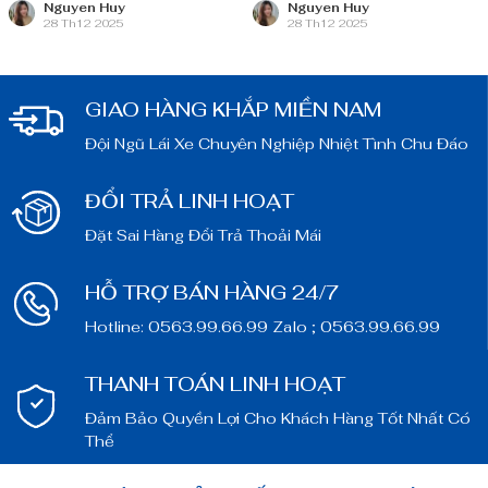
nguồn lực dồi dào và chiến lược
nguồn lực dồi dào và chiến lược
Nguyen Huy
Nguyen Huy
28 Th12 2025
28 Th12 2025
bài bản, sẵn sàng ghi danh trên
bài bản, sẵn sàng ghi danh trên
bản đồ chuyển đổi số toàn cầu.
bản đồ chuyển đổi số toàn cầu.
GIAO HÀNG KHẮP MIỀN NAM
Đội Ngũ Lái Xe Chuyên Nghiệp Nhiệt Tình Chu Đáo
ĐỔI TRẢ LINH HOẠT
Đặt Sai Hàng Đổi Trả Thoải Mái
HỖ TRỢ BÁN HÀNG 24/7
Hotline: 0563.99.66.99 Zalo ; 0563.99.66.99
THANH TOÁN LINH HOẠT
Đảm Bảo Quyền Lợi Cho Khách Hàng Tốt Nhất Có
Thể