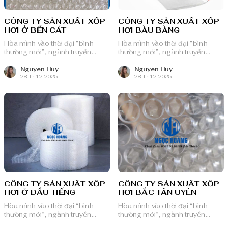
CÔNG TY SẢN XUẤT XỐP
CÔNG TY SẢN XUẤT XỐP
HƠI Ở BẾN CÁT
HƠI BÀU BÀNG
Hòa mình vào thời đại “bình
Hòa mình vào thời đại “bình
thường mới”, ngành truyền
thường mới”, ngành truyền
thông quảng cáo Việt Nam với
thông quảng cáo Việt Nam với
nguồn lực dồi dào và chiến lược
nguồn lực dồi dào và chiến lược
Nguyen Huy
Nguyen Huy
28 Th12 2025
28 Th12 2025
bài bản, sẵn sàng ghi danh trên
bài bản, sẵn sàng ghi danh trên
bản đồ chuyển đổi số toàn cầu.
bản đồ chuyển đổi số toàn cầu.
CÔNG TY SẢN XUẤT XỐP
CÔNG TY SẢN XUẤT XỐP
HƠI Ở DẦU TIẾNG
HƠI BẮC TÂN UYÊN
Hòa mình vào thời đại “bình
Hòa mình vào thời đại “bình
thường mới”, ngành truyền
thường mới”, ngành truyền
thông quảng cáo Việt Nam với
thông quảng cáo Việt Nam với