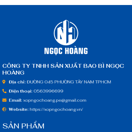
CÔNG TY TNHH SẢN XUẤT BAO BÌ NGỌC
HOÀNG
Địa chỉ:
ĐƯỜNG 045 PHƯỜNG TÂY NAM TPHCM
Điện thoại:
0563996699
Email:
xopngochoang.pe@gmail.com
Website:
https://xopngochoang.vn/
SẢN PHẨM