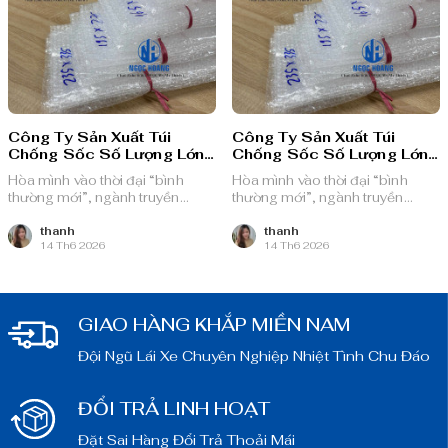
Công Ty Sản Xuất Túi
Công Ty Sản Xuất Túi
Chống Sốc Số Lượng Lớn
Chống Sốc Số Lượng Lớn
Huyện Nhà Bè
Tại Khu Công Nghệ Cao
Hòa mình vào thời đại “bình
Hòa mình vào thời đại “bình
TP.HCM
thường mới”, ngành truyền
thường mới”, ngành truyền
thông quảng cáo Việt Nam với
thông quảng cáo Việt Nam với
nguồn lực dồi dào và chiến lược
nguồn lực dồi dào và chiến lược
thanh
thanh
14 Th6 2026
14 Th6 2026
bài bản, sẵn sàng ghi danh trên
bài bản, sẵn sàng ghi danh trên
bản đồ chuyển đổi số toàn cầu.
bản đồ chuyển đổi số toàn cầu.
GIAO HÀNG KHẮP MIỀN NAM
Đội Ngũ Lái Xe Chuyên Nghiệp Nhiệt Tình Chu Đáo
ĐỔI TRẢ LINH HOẠT
Đặt Sai Hàng Đổi Trả Thoải Mái