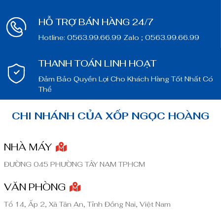
HỖ TRỢ BÁN HÀNG 24/7
Hotline: 0563.99.66.99 Zalo ; 0563.99.66.99
THANH TOÁN LINH HOẠT
Đảm Bảo Quyền Lợi Cho Khách Hàng Tốt Nhất Có
Thể
CHI NHÁNH CỦA XỐP NGỌC HOÀNG
NHÀ MÁY
ĐƯỜNG 045 PHƯỜNG TÂY NAM TPHCM
VĂN PHÒNG
Tổ 14, Ấp 2, Xã Tân An, Tỉnh Đồng Nai, Việt Nam