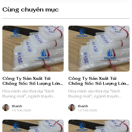
Cùng chuyên mục
Công Ty Sản Xuất Túi
Công Ty Sản Xuất Túi
Chống Sốc Số Lượng Lớn
Chống Sốc Số Lượng Lớn
Huyện Củ Chi
Tại Huyện Hóc Môn
Hòa mình vào thời đại “bình
Hòa mình vào thời đại “bình
thường mới”, ngành truyền
thường mới”, ngành truyền
thông quảng cáo Việt Nam với
thông quảng cáo Việt Nam với
nguồn lực dồi dào và chiến lược
nguồn lực dồi dào và chiến lược
thanh
thanh
14 Th6 2026
14 Th6 2026
bài bản, sẵn sàng ghi danh trên
bài bản, sẵn sàng ghi danh trên
bản đồ chuyển đổi số toàn cầu.
bản đồ chuyển đổi số toàn cầu.