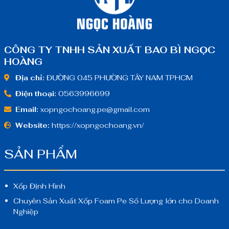
CÔNG TY TNHH SẢN XUẤT BAO BÌ NGỌC
HOÀNG
Địa chỉ:
ĐƯỜNG 045 PHƯỜNG TÂY NAM TPHCM
Điện thoại:
0563996699
Email:
xopngochoang.pe@gmail.com
Website:
https://xopngochoang.vn/
SẢN PHẨM
Xốp Định Hình
Chuyên Sản Xuất Xốp Foam Pe Số Lượng lớn cho Doanh
Nghiệp