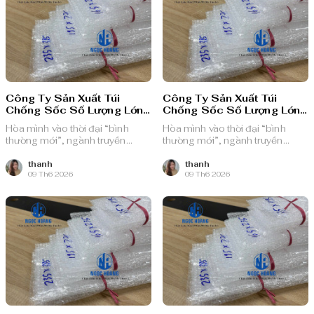
Công Ty Sản Xuất Túi
Công Ty Sản Xuất Túi
Chống Sốc Số Lượng Lớn
Chống Sốc Số Lượng Lớn
Quận 12
Quận Tân Bình
Hòa mình vào thời đại “bình
Hòa mình vào thời đại “bình
thường mới”, ngành truyền
thường mới”, ngành truyền
thông quảng cáo Việt Nam với
thông quảng cáo Việt Nam với
nguồn lực dồi dào và chiến lược
nguồn lực dồi dào và chiến lược
thanh
thanh
09 Th6 2026
09 Th6 2026
bài bản, sẵn sàng ghi danh trên
bài bản, sẵn sàng ghi danh trên
bản đồ chuyển đổi số toàn cầu.
bản đồ chuyển đổi số toàn cầu.