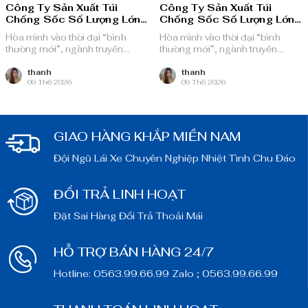
Công Ty Sản Xuất Túi
Công Ty Sản Xuất Túi
Chống Sốc Số Lượng Lớn
Chống Sốc Số Lượng Lớn
Quận Bình Thạnh
Quận Gò Vấp
Hòa mình vào thời đại “bình
Hòa mình vào thời đại “bình
thường mới”, ngành truyền
thường mới”, ngành truyền
thông quảng cáo Việt Nam với
thông quảng cáo Việt Nam với
nguồn lực dồi dào và chiến lược
nguồn lực dồi dào và chiến lược
thanh
thanh
09 Th6 2026
09 Th6 2026
bài bản, sẵn sàng ghi danh trên
bài bản, sẵn sàng ghi danh trên
bản đồ chuyển đổi số toàn cầu.
bản đồ chuyển đổi số toàn cầu.
GIAO HÀNG KHẮP MIỀN NAM
Đội Ngũ Lái Xe Chuyên Nghiệp Nhiệt Tình Chu Đáo
ĐỔI TRẢ LINH HOẠT
Đặt Sai Hàng Đổi Trả Thoải Mái
HỖ TRỢ BÁN HÀNG 24/7
Hotline: 0563.99.66.99 Zalo ; 0563.99.66.99