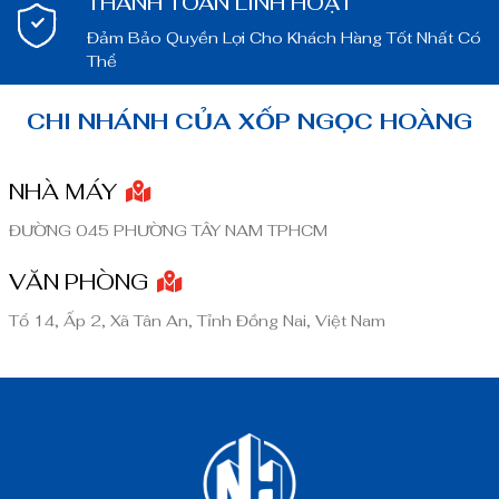
THANH TOÁN LINH HOẠT
Đảm Bảo Quyền Lợi Cho Khách Hàng Tốt Nhất Có
Thể
CHI NHÁNH CỦA XỐP NGỌC HOÀNG
NHÀ MÁY
ĐƯỜNG 045 PHƯỜNG TÂY NAM TPHCM
VĂN PHÒNG
Tổ 14, Ấp 2, Xã Tân An, Tỉnh Đồng Nai, Việt Nam