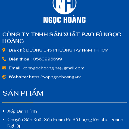
CÔNG TY TNHH SẢN XUẤT BAO BÌ NGỌC
HOÀNG
Địa chỉ:
ĐƯỜNG 045 PHƯỜNG TÂY NAM TPHCM
Điện thoại:
0563996699
Email:
xopngochoang.pe@gmail.com
Website:
https://xopngochoang.vn/
SẢN PHẨM
Xốp Định Hình
Chuyên Sản Xuất Xốp Foam Pe Số Lượng lớn cho Doanh
Nghiệp