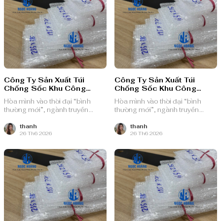
Công Ty Sản Xuất Túi
Công Ty Sản Xuất Túi
Chống Sốc Khu Công
Chống Sốc Khu Công
Nghiệp VSIP II
Nghiệp VSIP II Mở Rộng
Hòa mình vào thời đại “bình
Hòa mình vào thời đại “bình
thường mới”, ngành truyền
thường mới”, ngành truyền
thông quảng cáo Việt Nam với
thông quảng cáo Việt Nam với
nguồn lực dồi dào và chiến lược
nguồn lực dồi dào và chiến lược
thanh
thanh
26 Th6 2026
26 Th6 2026
bài bản, sẵn sàng ghi danh trên
bài bản, sẵn sàng ghi danh trên
bản đồ chuyển đổi số toàn cầu.
bản đồ chuyển đổi số toàn cầu.