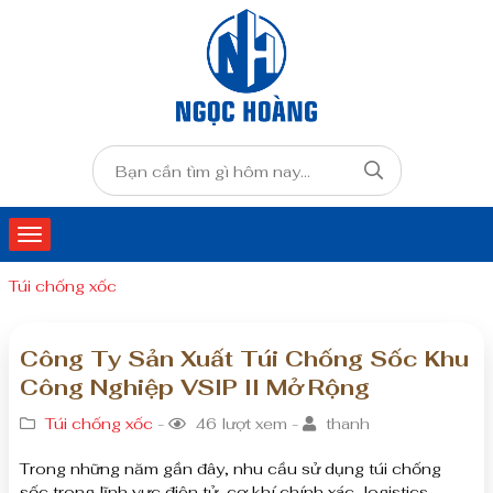
Túi chống xốc
Công Ty Sản Xuất Túi Chống Sốc Khu
Công Nghiệp VSIP II Mở Rộng
Túi chống xốc
-
46 lượt xem -
thanh
Trong những năm gần đây, nhu cầu sử dụng túi chống
sốc trong lĩnh vực điện tử, cơ khí chính xác, logistics,