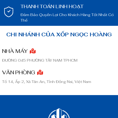
THANH TOÁN LINH HOẠT
Đảm Bảo Quyền Lợi Cho Khách Hàng Tốt Nhất Có
Thể
CHI NHÁNH CỦA XỐP NGỌC HOÀNG
NHÀ MÁY
ĐƯỜNG 045 PHƯỜNG TÂY NAM TPHCM
VĂN PHÒNG
Tổ 14, Ấp 2, Xã Tân An, Tỉnh Đồng Nai, Việt Nam