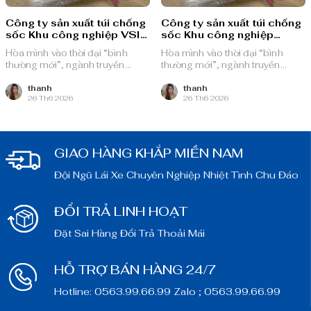
Công ty sản xuất túi chống
Công ty sản xuất túi chống
sốc Khu công nghiệp VSIP
sốc Khu công nghiệp
III
Sóng Thần 1
Hòa mình vào thời đại “bình
Hòa mình vào thời đại “bình
thường mới”, ngành truyền
thường mới”, ngành truyền
thông quảng cáo Việt Nam với
thông quảng cáo Việt Nam với
nguồn lực dồi dào và chiến lược
nguồn lực dồi dào và chiến lược
thanh
thanh
26 Th6 2026
26 Th6 2026
bài bản, sẵn sàng ghi danh trên
bài bản, sẵn sàng ghi danh trên
bản đồ chuyển đổi số toàn cầu.
bản đồ chuyển đổi số toàn cầu.
GIAO HÀNG KHẮP MIỀN NAM
Đội Ngũ Lái Xe Chuyên Nghiệp Nhiệt Tình Chu Đáo
ĐỔI TRẢ LINH HOẠT
Đặt Sai Hàng Đổi Trả Thoải Mái
HỖ TRỢ BÁN HÀNG 24/7
Hotline: 0563.99.66.99 Zalo ; 0563.99.66.99