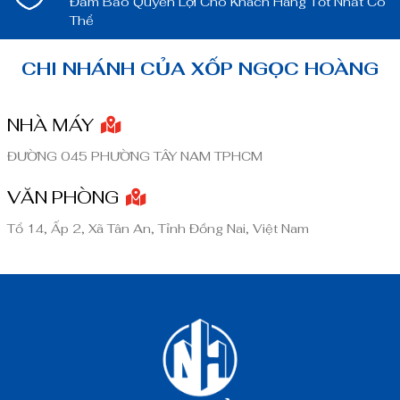
Đảm Bảo Quyền Lợi Cho Khách Hàng Tốt Nhất Có
Thể
CHI NHÁNH CỦA XỐP NGỌC HOÀNG
NHÀ MÁY
ĐƯỜNG 045 PHƯỜNG TÂY NAM TPHCM
VĂN PHÒNG
Tổ 14, Ấp 2, Xã Tân An, Tỉnh Đồng Nai, Việt Nam