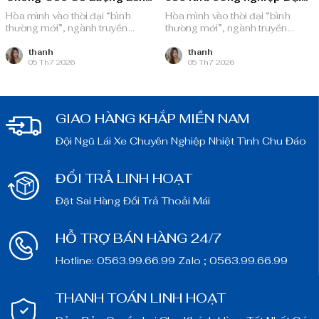
Khu Công Nghiệp Bình An
Đăng
Hòa mình vào thời đại “bình
Hòa mình vào thời đại “bình
thường mới”, ngành truyền
thường mới”, ngành truyền
thông quảng cáo Việt Nam với
thông quảng cáo Việt Nam với
nguồn lực dồi dào và chiến lược
nguồn lực dồi dào và chiến lược
thanh
thanh
05 Th7 2026
05 Th7 2026
bài bản, sẵn sàng ghi danh trên
bài bản, sẵn sàng ghi danh trên
bản đồ chuyển đổi số toàn cầu.
bản đồ chuyển đổi số toàn cầu.
GIAO HÀNG KHẮP MIỀN NAM
Đội Ngũ Lái Xe Chuyên Nghiệp Nhiệt Tình Chu Đáo
ĐỔI TRẢ LINH HOẠT
Đặt Sai Hàng Đổi Trả Thoải Mái
HỖ TRỢ BÁN HÀNG 24/7
Hotline: 0563.99.66.99 Zalo ; 0563.99.66.99
THANH TOÁN LINH HOẠT