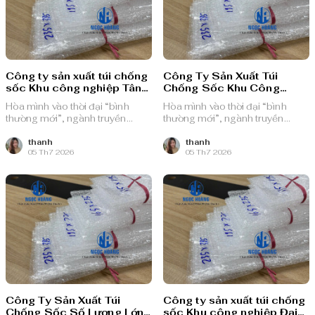
Công ty sản xuất túi chống
Công Ty Sản Xuất Túi
sốc Khu công nghiệp Tân
Chống Sốc Khu Công
Đông Hiệp B
Nghiệp Bình Đường
Hòa mình vào thời đại “bình
Hòa mình vào thời đại “bình
thường mới”, ngành truyền
thường mới”, ngành truyền
thông quảng cáo Việt Nam với
thông quảng cáo Việt Nam với
nguồn lực dồi dào và chiến lược
nguồn lực dồi dào và chiến lược
thanh
thanh
05 Th7 2026
05 Th7 2026
bài bản, sẵn sàng ghi danh trên
bài bản, sẵn sàng ghi danh trên
bản đồ chuyển đổi số toàn cầu.
bản đồ chuyển đổi số toàn cầu.
Công Ty Sản Xuất Túi
Công ty sản xuất túi chống
Chống Sốc Số Lượng Lớn
sốc Khu công nghiệp Đại