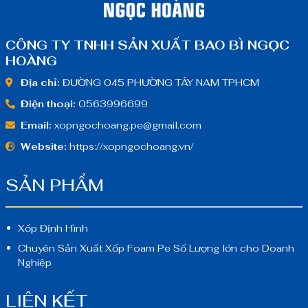
CÔNG TY TNHH SẢN XUẤT BAO BÌ NGỌC
HOÀNG
Địa chỉ:
ĐƯỜNG 045 PHƯỜNG TÂY NAM TPHCM
Điện thoại:
0563996699
Email:
xopngochoang.pe@gmail.com
Website:
https://xopngochoang.vn/
SẢN PHẨM
Xốp Định Hình
Chuyên Sản Xuất Xốp Foam Pe Số Lượng lớn cho Doanh
Nghiệp
LIÊN KẾT