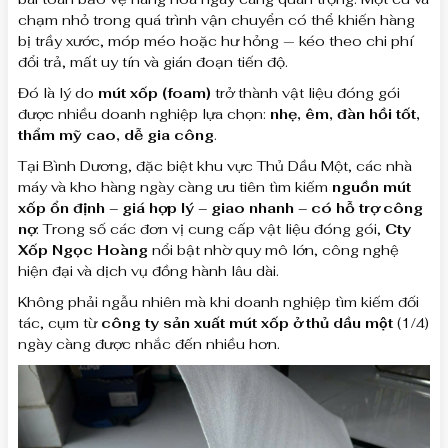
chạm nhỏ trong quá trình vận chuyển có thể khiến hàng
bị trầy xước, móp méo hoặc hư hỏng — kéo theo chi phí
đổi trả, mất uy tín và gián đoạn tiến độ.
Đó là lý do
mút xốp (foam)
trở thành vật liệu đóng gói
được nhiều doanh nghiệp lựa chọn:
nhẹ, êm, đàn hồi tốt,
thẩm mỹ cao, dễ gia công
.
Tại Bình Dương, đặc biệt khu vực Thủ Dầu Một, các nhà
máy và kho hàng ngày càng ưu tiên tìm kiếm
nguồn mút
xốp ổn định – giá hợp lý – giao nhanh – có hỗ trợ công
nợ
. Trong số các đơn vị cung cấp vật liệu đóng gói,
Cty
Xốp Ngọc Hoàng
nổi bật nhờ quy mô lớn, công nghệ
hiện đại và dịch vụ đồng hành lâu dài.
Không phải ngẫu nhiên mà khi doanh nghiệp tìm kiếm đối
tác, cụm từ
công ty sản xuất mút xốp ở thủ dầu một
(1/4)
ngày càng được nhắc đến nhiều hơn.