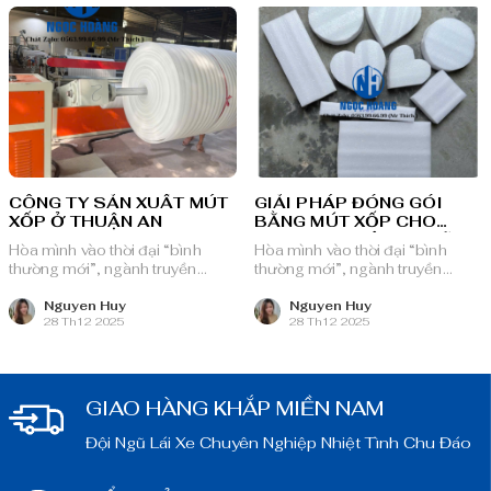
CÔNG TY SẢN XUẤT MÚT
GIẢI PHÁP ĐÓNG GÓI
XỐP Ở THUẬN AN
BẰNG MÚT XỐP CHO
DOANH NGHIỆP TẠI DĨ AN
Hòa mình vào thời đại “bình
Hòa mình vào thời đại “bình
thường mới”, ngành truyền
thường mới”, ngành truyền
thông quảng cáo Việt Nam với
thông quảng cáo Việt Nam với
nguồn lực dồi dào và chiến lược
nguồn lực dồi dào và chiến lược
Nguyen Huy
Nguyen Huy
28 Th12 2025
28 Th12 2025
bài bản, sẵn sàng ghi danh trên
bài bản, sẵn sàng ghi danh trên
bản đồ chuyển đổi số toàn cầu.
bản đồ chuyển đổi số toàn cầu.
GIAO HÀNG KHẮP MIỀN NAM
Đội Ngũ Lái Xe Chuyên Nghiệp Nhiệt Tình Chu Đáo