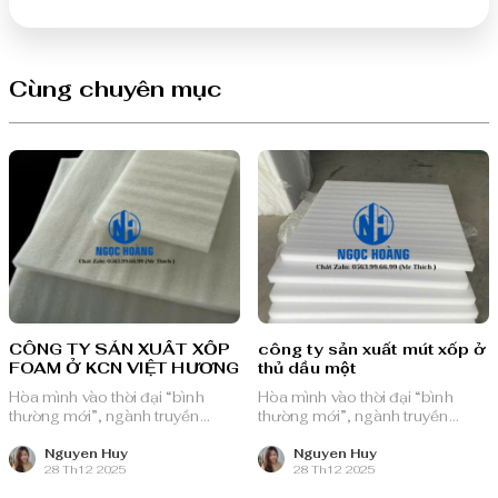
Cùng chuyên mục
CÔNG TY SẢN XUẤT XỐP
công ty sản xuất mút xốp ở
FOAM Ở KCN VIỆT HƯƠNG
thủ dầu một
Hòa mình vào thời đại “bình
Hòa mình vào thời đại “bình
thường mới”, ngành truyền
thường mới”, ngành truyền
thông quảng cáo Việt Nam với
thông quảng cáo Việt Nam với
nguồn lực dồi dào và chiến lược
nguồn lực dồi dào và chiến lược
Nguyen Huy
Nguyen Huy
28 Th12 2025
28 Th12 2025
bài bản, sẵn sàng ghi danh trên
bài bản, sẵn sàng ghi danh trên
bản đồ chuyển đổi số toàn cầu.
bản đồ chuyển đổi số toàn cầu.