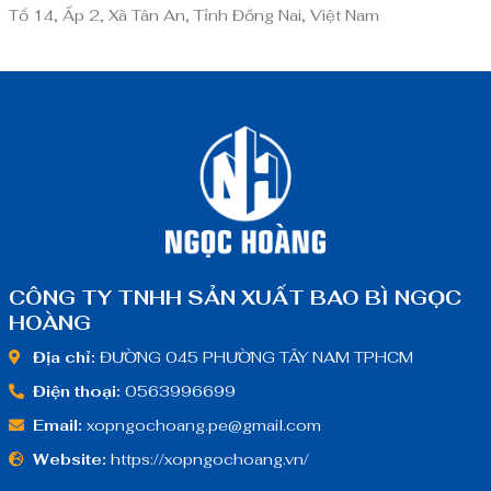
Tổ 14, Ấp 2, Xã Tân An, Tỉnh Đồng Nai, Việt Nam
CÔNG TY TNHH SẢN XUẤT BAO BÌ NGỌC
HOÀNG
Địa chỉ:
ĐƯỜNG 045 PHƯỜNG TÂY NAM TPHCM
Điện thoại:
0563996699
Email:
xopngochoang.pe@gmail.com
Website:
https://xopngochoang.vn/