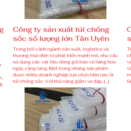
g
Công ty sản xuất túi chống
C
sốc số lượng lớn Tân Uyên
s
Trong bối cảnh ngành sản xuất, logistics và
T
thương mại điện tử phát triển mạnh mẽ, nhu cầu
c
sử dụng các vật liệu đóng gói bảo vệ hàng hóa
v
u
ngày càng tăng. Một trong những sản phẩm
v
được nhiều doanh nghiệp lựa chọn hiện nay là
m
n,
túi chống sốc. Với khả năng giảm va đập, […]
l
ng