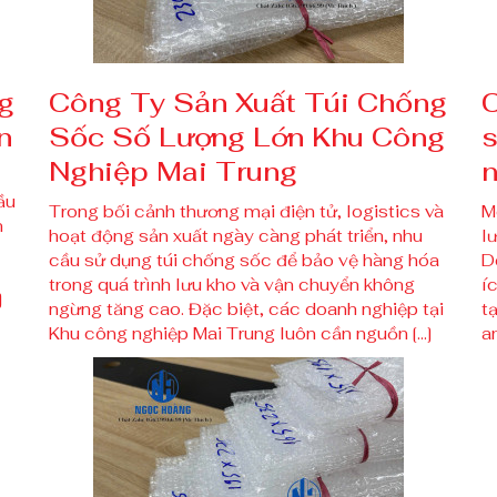
g
Công Ty Sản Xuất Túi Chống
C
n
Sốc Số Lượng Lớn Khu Công
s
Nghiệp Mai Trung
n
ầu
Trong bối cảnh thương mại điện tử, logistics và
M
n
hoạt động sản xuất ngày càng phát triển, nhu
l
cầu sử dụng túi chống sốc để bảo vệ hàng hóa
D
trong quá trình lưu kho và vận chuyển không
í
]
ngừng tăng cao. Đặc biệt, các doanh nghiệp tại
t
Khu công nghiệp Mai Trung luôn cần nguồn […]
an