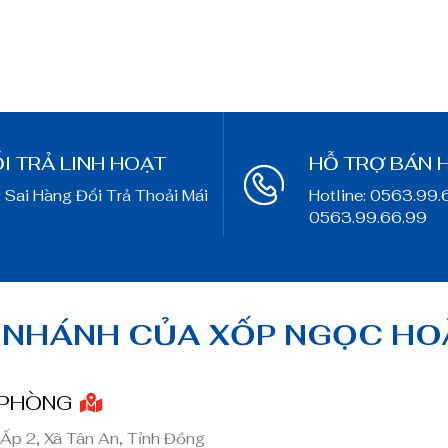
I TRẢ LINH HOẠT
HỖ TRỢ BÁN 
 Sai Hàng Đổi Trả Thoải Mái
Hotline: 0563.99.
0563.99.66.99
 NHÁNH CỦA XỐP NGỌC H
 PHÒNG
 Ấp 2, Xã Tân An, Tỉnh Đồng