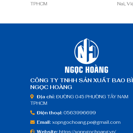
TPHCM
Nai, V
CÔNG TY TNHH SẢN XUẤT BAO B
NGỌC HOÀNG
Địa chỉ:
ĐƯỜNG 045 PHƯỜNG TÂY NAM
TPHCM
Điện thoại:
0563996699
Email:
xopngochoang.pe@gmail.com
Website:
https://xopngochoang.vn/