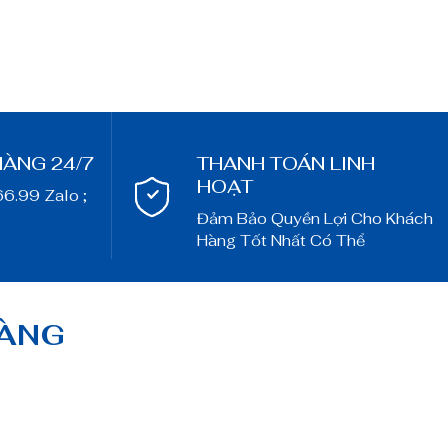
HÀNG 24/7
THANH TOÁN LINH
HOẠT
66.99 Zalo ;
Đảm Bảo Quyền Lợi Cho Khách
Hàng Tốt Nhất Có Thể
OÀNG