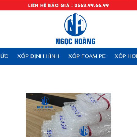
TỨC
XỐP ĐỊNH HÌNH
XỐP FOAM PE
XỐP HƠ