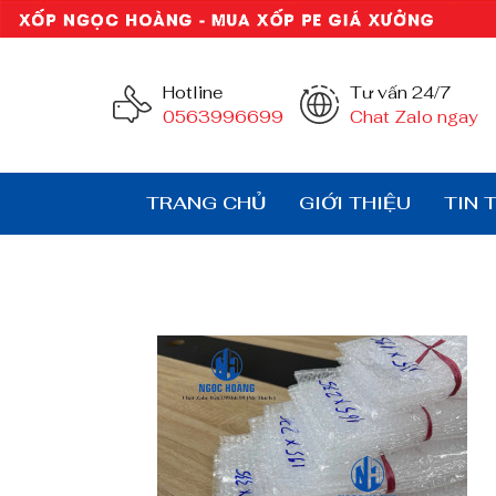
Hotline
Tư vấn 24/7
0563996699
Chat Zalo ngay
TRANG CHỦ
GIỚI THIỆU
TIN 