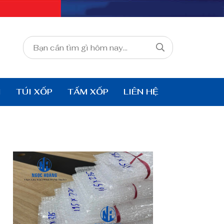
I
TÚI XỐP
TẤM XỐP
LIÊN HỆ