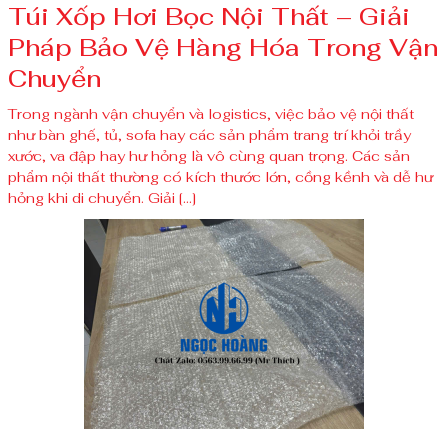
Túi Xốp Hơi Bọc Nội Thất – Giải
Pháp Bảo Vệ Hàng Hóa Trong Vận
Chuyển
Trong ngành vận chuyển và logistics, việc bảo vệ nội thất
như bàn ghế, tủ, sofa hay các sản phẩm trang trí khỏi trầy
xước, va đập hay hư hỏng là vô cùng quan trọng. Các sản
phẩm nội thất thường có kích thước lớn, cồng kềnh và dễ hư
hỏng khi di chuyển. Giải […]