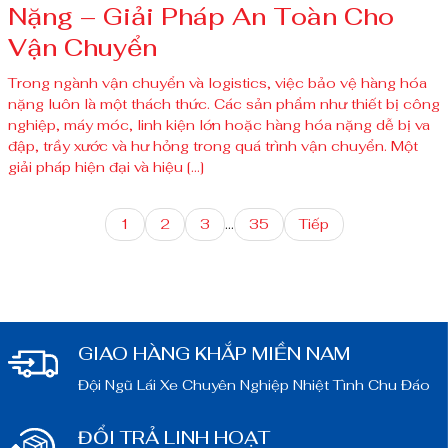
Nặng – Giải Pháp An Toàn Cho
Vận Chuyển
Trong ngành vận chuyển và logistics, việc bảo vệ hàng hóa
nặng luôn là một thách thức. Các sản phẩm như thiết bị công
nghiệp, máy móc, linh kiện lớn hoặc hàng hóa nặng dễ bị va
đập, trầy xước và hư hỏng trong quá trình vận chuyển. Một
giải pháp hiện đại và hiệu […]
1
2
3
…
35
Tiếp
GIAO HÀNG KHẮP MIỀN NAM
Đội Ngũ Lái Xe Chuyên Nghiệp Nhiệt Tình Chu Đáo
ĐỔI TRẢ LINH HOẠT