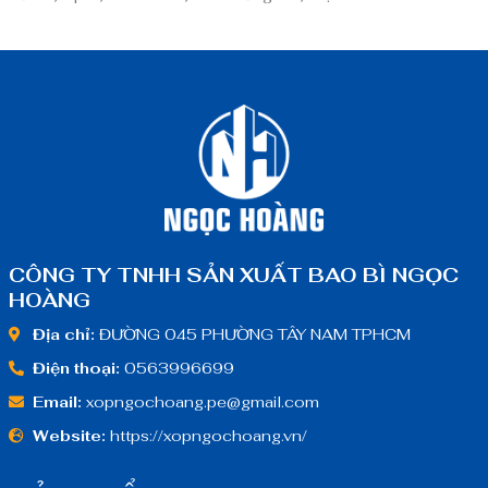
CÔNG TY TNHH SẢN XUẤT BAO BÌ NGỌC
HOÀNG
Địa chỉ:
ĐƯỜNG 045 PHƯỜNG TÂY NAM TPHCM
Điện thoại:
0563996699
Email:
xopngochoang.pe@gmail.com
Website:
https://xopngochoang.vn/