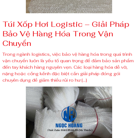
Túi Xốp Hơi Logistic – Giải Pháp
Bảo Vệ Hàng Hóa Trong Vận
Chuyển
Trong ngành logistics, việc bảo vệ hàng hóa trong quá trình
vận chuyển luôn là yếu tố quan trọng để đảm bảo sản phẩm
đến tay khách hàng nguyên vẹn. Các loại hàng hóa dễ vỡ,
nặng hoặc cồng kềnh đặc biệt cần giải pháp đóng gói
chuyên dụng để giảm thiểu rủi ro hư […]