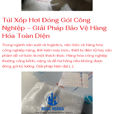
Túi Xốp Hơi Đóng Gói Công
Nghiệp – Giải Pháp Bảo Vệ Hàng
Hóa Toàn Diện
Trong ngành sản xuất và logistics, việc bảo vệ hàng hóa
công nghiệp nặng, linh kiện máy móc, thiết bị điện tử hay sản
phẩm dễ vỡ luôn là một thách thức. Hàng hóa công nghiệp
thường cồng kềnh, nặng và dễ hư hỏng nếu không được
đóng gói kỹ lưỡng. Giải pháp hiện đại […]