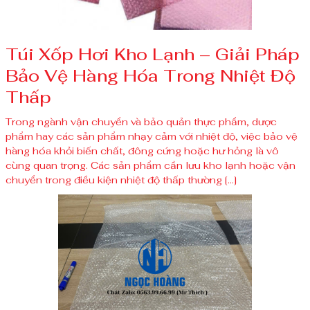
Túi Xốp Hơi Kho Lạnh – Giải Pháp
Bảo Vệ Hàng Hóa Trong Nhiệt Độ
Thấp
Trong ngành vận chuyển và bảo quản thực phẩm, dược
phẩm hay các sản phẩm nhạy cảm với nhiệt độ, việc bảo vệ
hàng hóa khỏi biến chất, đông cứng hoặc hư hỏng là vô
cùng quan trọng. Các sản phẩm cần lưu kho lạnh hoặc vận
chuyển trong điều kiện nhiệt độ thấp thường […]