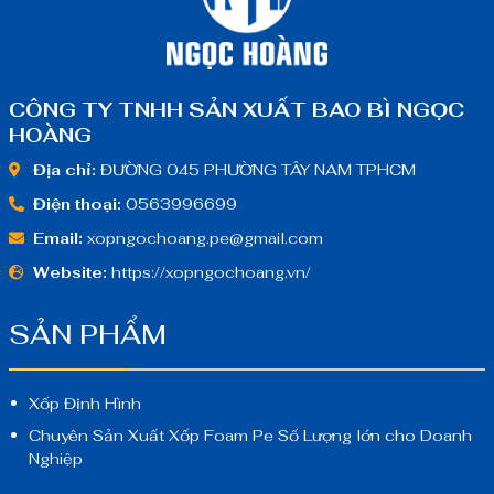
CÔNG TY TNHH SẢN XUẤT BAO BÌ NGỌC
HOÀNG
Địa chỉ:
ĐƯỜNG 045 PHƯỜNG TÂY NAM TPHCM
Điện thoại:
0563996699
Email:
xopngochoang.pe@gmail.com
Website:
https://xopngochoang.vn/
SẢN PHẨM
Xốp Định Hình
Chuyên Sản Xuất Xốp Foam Pe Số Lượng lớn cho Doanh
Nghiệp