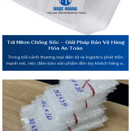
Túi Nilon Chống Sốc – Giải Pháp Bảo Vệ Hàng
Hóa An Toàn
Trong bối cảnh thương mại điện tử và logistics phát triển
mạnh mẽ, việc đảm bảo sản phẩm đến tay khách hàng an
toàn, nguyên vẹn là ưu tiên hàng đầu của doanh nghiệp.
Một trong những giải pháp đóng gói hiệu quả và phổ biến
hiện nay là túi nilon chống sốc. Loại túi […]