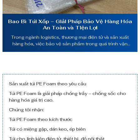
Bao Bì Túi Xốp – Giải Pháp Bảo Vệ Hàng Hóa
An Toàn và Tiện Lợi
Trong ngành logistics, thương mại điện tử và sản xuất
hàng hóa, việc bảo vệ sản phẩm trong quá trình vận
chuyển luôn là yếu tố then chốt. Một trong những giải
pháp đóng gói phổ biến và hiệu quả nhất hiện nay chính là
bao bì túi xốp. Loại bao bì này giúp bảo […]
Sản xuất túi PE Foam theo yêu cầu
Túi PE Foam là giải pháp chống trầy – chống sốc cho
hàng hóa giá trị cao.
Chúng tôi nhận:
Túi PE Foam theo kích thước
Túi có miệng gập, dán keo, ép biên
Túi cho linh kiện điện tử, thiết bị, đồ nội thất