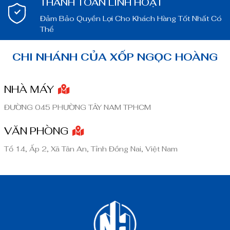
THANH TOÁN LINH HOẠT
Đảm Bảo Quyền Lợi Cho Khách Hàng Tốt Nhất Có
Thể
CHI NHÁNH CỦA XỐP NGỌC HOÀNG
NHÀ MÁY
ĐƯỜNG 045 PHƯỜNG TÂY NAM TPHCM
VĂN PHÒNG
Tổ 14, Ấp 2, Xã Tân An, Tỉnh Đồng Nai, Việt Nam